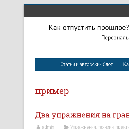
Как отпустить прошлое?
Персональ
Статьи и авторский блог
Ка
пример
Два упражнения на гран
admin
Упражнения, техники, практ