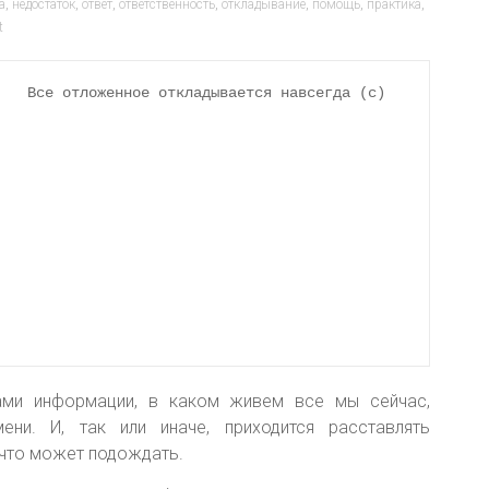
а
,
недостаток
,
ответ
,
ответственность
,
откладывание
,
помощь
,
практика
,
t
Все отложенное откладывается навсегда (c)
ми информации, в каком живем все мы сейчас,
ни. И, так или иначе, приходится расставлять
а что может подождать.