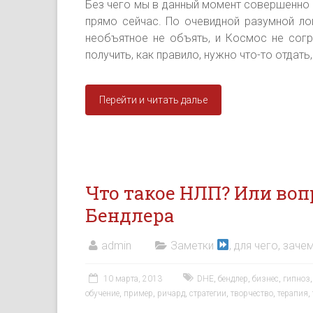
Без чего мы в данный момент совершенно 
прямо сейчас. По очевидной разумной ло
необъятное не объять, и Космос не согр
получить, как правило, нужно что-то отдать
Перейти и читать далье
Что такое НЛП? Или воп
Бендлера
admin
Заметки
, для чего, зачем
10 марта, 2013
DHE
,
бендлер
,
бизнес
,
гипноз
обучение
,
пример
,
ричард
,
стратегии
,
творчество
,
терапия
,