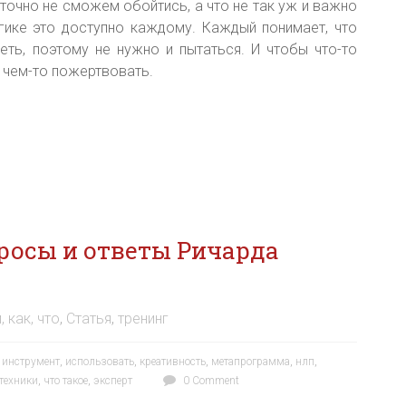
точно не сможем обойтись, а что не так уж и важно
гике это доступно каждому. Каждый понимает, что
еть, поэтому не нужно и пытаться. И чтобы что-то
, чем-то пожертвовать.
росы и ответы Ричарда
, как, что
,
Статья
,
тренинг
,
инструмент
,
использовать
,
креативность
,
метапрограмма
,
нлп
,
техники
,
что такое
,
эксперт
0 Comment