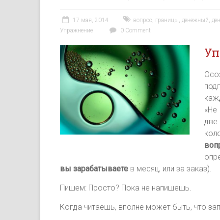
17 мая, 2014
вопрос
,
границы
,
денежный
,
де
Упражнение
0 Comment
Уп
Осо
под
каж
«Не 
две
кол
воп
опр
вы зарабатываете
в месяц, или за заказ).
Пишем: Просто? Пока не напишешь.
Когда читаешь, вполне может быть, что за