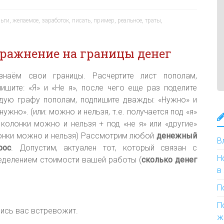
ньги
,
желаемое
,
заработок
,
писать
,
пример
,
реальное
,
траты
,
ражнение на границы денег
знаём свои границы. Расчертите лист пополам,
пишите: «Я» и «Не я», после чего еще раз поделите
дую графу пополам, подпишите дважды: «Нужно» и
нужно». (или: можно и нельзя, т.е. получается под «я»
 колонки можно и нельзя + под «не я» или «другие»
онки можно и нельзя) Рассмотрим любой
денежный
В
рос
. Допустим, актуален тот, который связан с
Н
еделением стоимости вашей работы (
сколько денег
в
П
П
пись вас встревожит.
ж