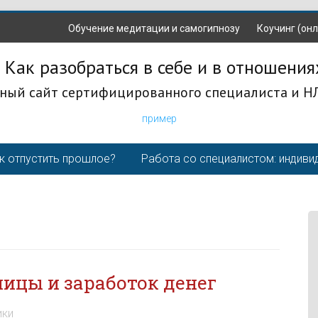
Обучение медитации и самогипнозу
Коучинг (онл
 Как разобраться в себе и в отношения
ный сайт сертифицированного специалиста и Н
пример
к отпустить прошлое?
Работа со специалистом: индиви
ицы и заработок денег
ики