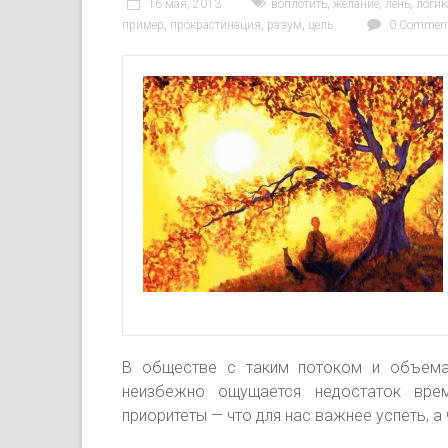
16 мая, 2013
воплотить
,
желание
,
лень
,
логик
пример
,
прокрастинация
,
разум
,
цель
0 Commen
В обществе с таким потоком и объема
неизбежно ощущается недостаток време
приоритеты — что для нас важнее успеть, 