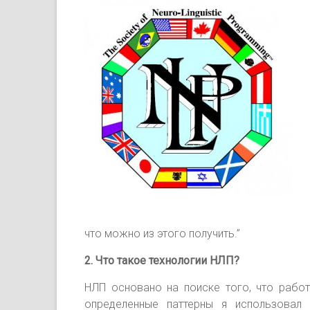
что можно из этого получить.”
2. Что такое технологии НЛП?
НЛП основано на поиске того, что рабо
определенные паттерны я использовал 