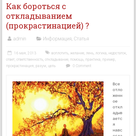
Как бороться с
откладыванием
(прокрастинацией) ?
admin
Информация
,
Статья
16 мая, 2013
воплотить
,
желание
,
лень
,
логика
,
недостаток
,
ответ
,
ответственность
,
откладывание
,
помощь
,
практика
,
пример
,
прокрастинация
,
разум
,
цель
0 Comment
Все 
отло
женн
ое 
откл
адыв
аетс
я 
навс