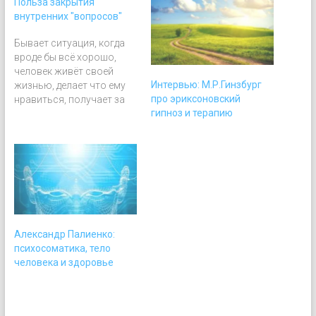
Польза закрытия
внутренних "вопросов"
Бывает ситуация, когда
вроде бы всё хорошо,
человек живёт своей
Интервью: М.Р.Гинзбург
жизнью, делает что ему
про эриксоновский
нравиться, получает за
гипноз и терапию
это деньги. Находится в
постоянных процессах,
задачах. Но есть внутри
вопросы, которые он
отложил, возможно даже
какие-то теневые
моменты, у кого-то
связанные с
отношениями, у кого-то
Александр Палиенко:
со своими личными
психосоматика, тело
качествами. И жизнь так…
человека и здоровье