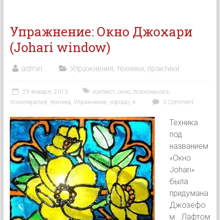
Упражнение: Окно Джохари
(Johari window)
admin
Упражнения, техники, практики
29 января, 2013
контекст
,
окно
,
психонанлиз
,
психотерапия
,
техника
,
Упражнение
,
хорошо
,
я
0 Comment
Техника
под
названием
«Окно
Johari»
была
придумана
Джозефо
м Лафтом