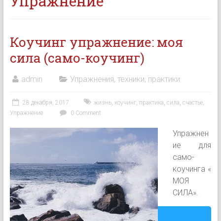
Упражнение
Коучинг упражнение: моя
сила (само-коучинг)
admin
Упражнения, техники, практики
28 декабря, 2017
жизнь
,
коучинг
,
практика
,
сила
,
счастье
,
Упражнение
0 Comment
Упражнен
ие для
само-
коучинга «
МОЯ
СИЛА».