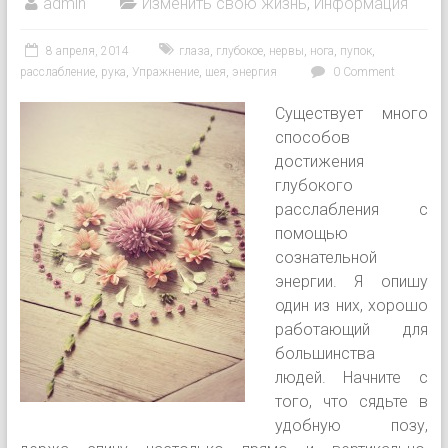
admin
Изменить свою жизнь
,
Информация
8 апреля, 2014
глаза
,
глубокое
,
нервы
,
нога
,
пупок
,
расслабление
,
рука
,
Упражнение
,
шея
,
энергия
0 Comment
Существует много
способов
достижения
глубокого
расслабления с
помощью
сознательной
энергии. Я опишу
один из них, хорошо
работающий для
большинства
людей. Начните с
того, что сядьте в
удобную позу,