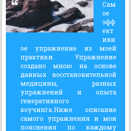
Сам
ое
эфф
ект
ивн
ое упражнение из моей
практики. Упражнение
создано мною на основе
данных восстановительной
медицины, разных
упражнений и опыта
генеративного
коучинга.Ниже описание
самого упражнения и мои
пояснения по каждому