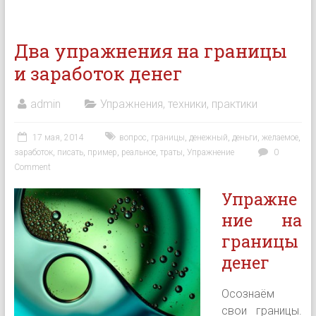
Два упражнения на границы
и заработок денег
admin
Упражнения, техники, практики
17 мая, 2014
вопрос
,
границы
,
денежный
,
деньги
,
желаемое
,
заработок
,
писать
,
пример
,
реальное
,
траты
,
Упражнение
0
Comment
Упражне
ние на
границы
денег
Осознаём
свои границы.