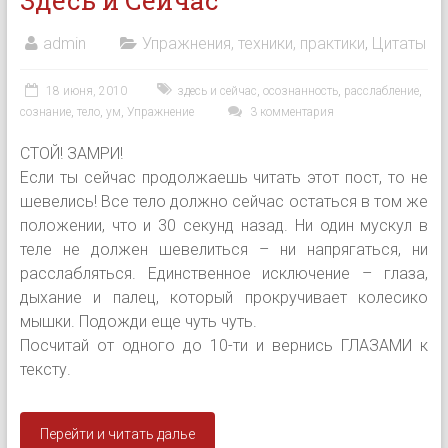
Здесь и Сейчас
admin
Упражнения, техники, практики
,
Цитаты
18 июня, 2010
здесь и сейчас
,
осознанность
,
расслабление
,
сознание
,
тело
,
ум
,
Упражнение
3 комментария
СТОЙ! ЗАМРИ!
Если ты сейчас продолжаешь читать этот пост, то не
шевелись! Все тело должно сейчас остаться в том же
положении, что и 30 секунд назад. Ни один мускул в
теле не должен шевелиться – ни напрягаться, ни
расслабляться. Единственное исключение – глаза,
дыхание и палец, который прокручивает колесико
мышки. Подожди еще чуть чуть.
Посчитай от одного до 10-ти и вернись ГЛАЗАМИ к
тексту.
Перейти и читать далье