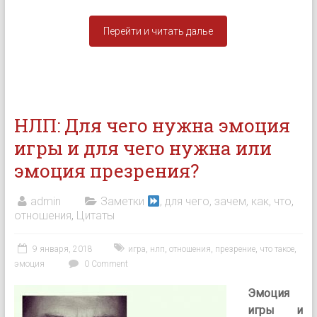
Перейти и читать далье
НЛП: Для чего нужна эмоция
игры и для чего нужна или
эмоция презрения?
admin
Заметки
, для чего, зачем, как, что
,
отношения
,
Цитаты
9 января, 2018
игра
,
нлп
,
отношения
,
презрение
,
что такое
,
эмоция
0 Comment
Эмоция
игры и