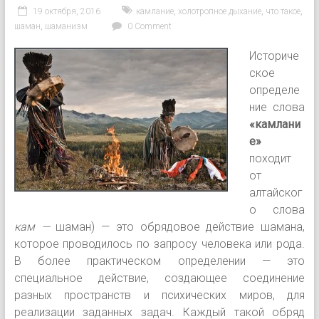
19 октября, 2016
камлание
,
холотропное дыхание
,
что такое
,
шаман
,
шаманизм
0 Comment
Историче
ское
определе
ние слова
«камлани
е»
походит
от
алтайског
о слова
кам
—
шаман
) — это
обрядовое
действие
шамана,
которое проводилось по запросу человека или рода
.
В более практическом определении — это
специальное действие, создающее соединение
разных пространств и психических миров, для
реализации заданных задач. Каждый такой обряд