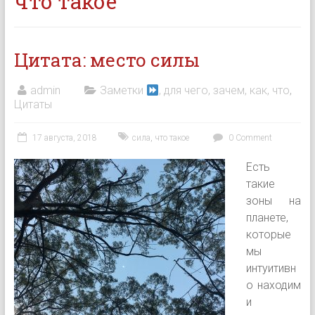
что такое
Цитата: место силы
admin
Заметки
, для чего, зачем, как, что
,
Цитаты
17 августа, 2018
сила
,
что такое
0 Comment
Есть
такие
зоны на
планете,
которые
мы
интуитивн
о находим
и