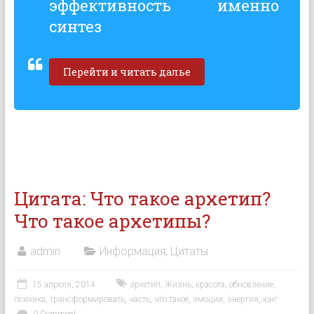
эффективность именно
синтез
Перейти и читать далье
Цитата: Что такое архетип?
Что такое архетипы?
admin
Информация
,
Цитаты
15 апреля, 2014
архетип
,
Жизнь
,
красота
,
обновление
,
психика
,
трансформировать
,
часть
,
что такое
,
эмоции
,
энергия
,
юнг