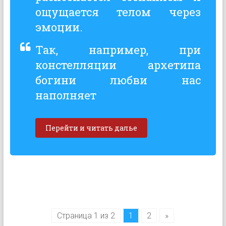
ощущается телом через
эмоции.
Так, например, при
констелляции архетипа
богини любви нас
наполняет
Перейти и читать далье
Страница 1 из 2
1
2
»