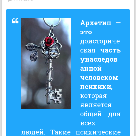
0 Comment
Архетип —
это
доисториче
ская
часть
унаследов
анной
человеком
психики,
которая
является
общей для
всех
людей. Такие психические