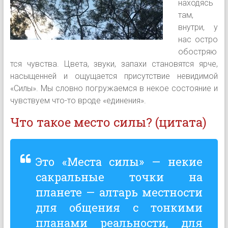
находясь
там,
внутри, у
нас остро
обостряю
тся чувства. Цвета, звуки, запахи становятся ярче,
насыщенней и ощущается присутствие невидимой
«Силы». Мы словно погружаемся в некое состояние и
чувствуем что-то вроде «единения».
Что такое место силы? (цитата)
Это «Места силы» — некие
сакральные точки на
планете — алтарь местности
для общения с тонкими
планами реальности, для