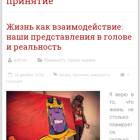
принятие
Жизнь как взаимодействие:
наши представления в голове
и реальность
admin
Изменить свою жизнь
18 декабря, 2018
жизнь
,
принятие
,
реальность
1
Comment
Я верю в
то, что
жизнь не
столько
планирует
ся,
сколько