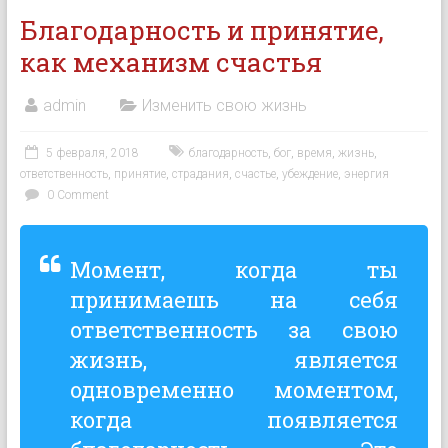
Благодарность и принятие,
как механизм счастья
admin
Изменить свою жизнь
5 февраля, 2018
благодарность
,
бог
,
время
,
жизнь
,
ответственность
,
принятие
,
страдания
,
счастье
,
убеждение
,
энергия
0 Comment
Момент, когда ты
принимаешь на себя
ответственность за свою
жизнь, является
одновременно моментом,
когда появляется