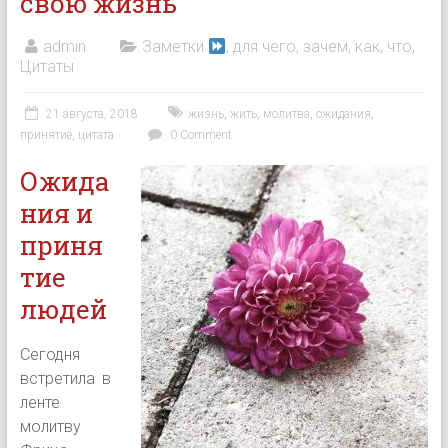
свою жизнь
admin
Заметки
, для чего, зачем, как, что
,
Цитаты
21 августа, 2018
жизнь
,
жить
,
молитва
,
ожидания
,
принятие
,
цитата
0 Comment
Ожида
ния и
приня
тие
людей
Сегодня
встретила в
ленте
молитву