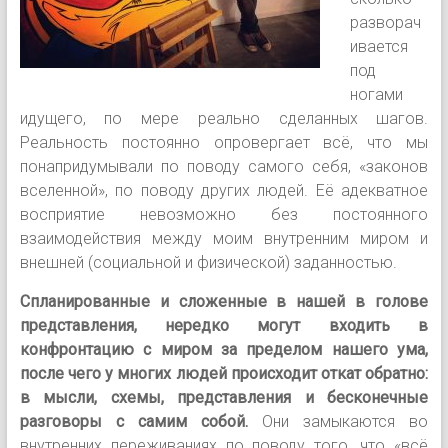
разворач
ивается
под
ногами
идущего, по мере реально сделанных шагов.
Реальность постоянно опровергает всё, что мы
понапридумывали по поводу самого себя, «законов
вселенной», по поводу других людей. Её адекватное
восприятие невозможно без постоянного
взаимодействия между моим внутренним миром и
внешней (социальной и физической) заданностью.
Спланированные и сложенные в нашей в голове
представления, нередко могут входить в
конфронтацию с миром за пределом нашего ума,
после чего у многих людей происходит откат обратно:
в мысли, схемы, представления и бесконечные
разговоры с самим собой.
Они замыкаются во
внутренних переживаниях по поводу того, что «всё