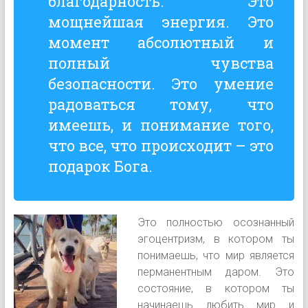
благодарность. Это
мощнейшая энергия. Это
момент абсолютный и
полный чувства
безопасности. Это умение
радоваться тому, что
имеешь, и понимание того,
что все, что происходит – это
подарок Бога.
Это полностью осознанный
эгоцентризм, в котором ты
понимаешь, что мир является
перманентным даром. Это
состояние, в котором ты
начинаешь любить мир и