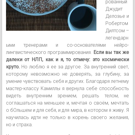
рованный
Джудит
Делозье и
Робертом
Дилтсом –
легендарн
ыми тренерами и со-основателями нейро-
лингвистического программирования.
Если вы так же
далеки от НЛП, как и я, то отмечу: это космически
круто.
Но люблю я ее за другое. За внутренний свет,
которому невозможно не доверять, за глубину, за
умение чувствовать себя и других. Благодаря летнему
мастер-классу Камиллы я вернула себе способность
видеть внутренним зрением, решать телом, не
соглашаться на меньшее и, мечтая о своём, мечтать
о бОльшем и для себя, и для мира, в котором я живу. Я
научилась идти не только в корень своего желания,
но и страха.