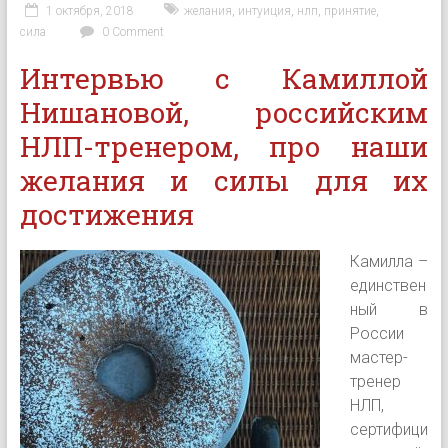
1 октября, 2018
желания
,
интуиция
,
нлп
,
принятие
,
сила
0 Comment
Интервью с Камиллой
Нишановой, российским
НЛП-тренером, про наши
желания и силы для их
достижения
Камилла –
единствен
ный в
России
мастер-
тренер
НЛП,
сертифици