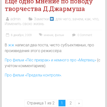
Ещё одно мнение по поводу
творчества Д.Джармуша
admin
Заметки
, для чего, зачем, как, что
,
Изменить свою жизнь
8 декабря, 2009
мнение
,
фильм
0 Comment
В
жж
написал два поста, чисто субъективных, про
произведения этого режиссёра:
Про фильм «Пёс призрак» и немного про «Мертвец»
(с
учётом комментариев).
Про фильм «Пределы контроля»
.
Страница 1 из 2
1
2
»