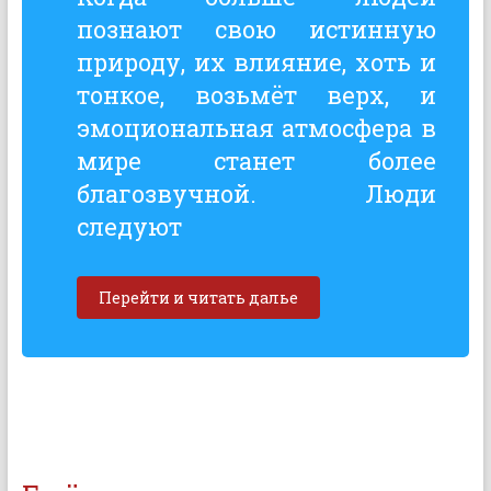
познают свою истинную
природу, их влияние, хоть и
тонкое, возьмёт верх, и
эмоциональная атмосфера в
мире станет более
благозвучной. Люди
следуют
Перейти и читать далье