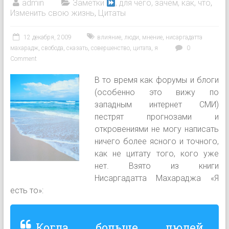
admin
Заметки
, для чего, зачем, как, что
,
Изменить свою жизнь
,
Цитаты
12 декабря, 2009
влияние
,
люди
,
мнение
,
нисаргадатта
махарадж
,
свобода
,
сказать
,
совершенство
,
цитата
,
я
0
Comment
В то время как форумы и блоги
(особенно это вижу по
западным интернет СМИ)
пестрят прогнозами и
откровениями не могу написать
ничего более ясного и точного,
как не цитату того, кого уже
нет. Взято из книги
Нисаргадатта Махараджа «Я
есть то»:
Когда больше людей