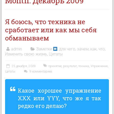
Month:
Декабрь 2009
Я боюсь, что техника не
сработает или как мы себя
обманываем
admin
Заметки
, для чего, зачем, как, что
,
Изменить свою жизнь
,
Цитаты
25 декабря, 2009
принятие
,
результат
,
техника
,
Упражнение
,
Цитаты
9 комментариев
Какое хорошее упражнение
XXX или YYY, что же я так
редко его делаю?