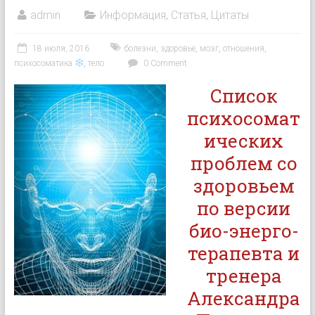
admin
Информация
,
Статья
,
Цитаты
18 июля, 2016
болезни
,
здоровье
,
мозг
,
отношения
,
психосоматика
,
тело
0 Comment
Список
психосомат
ических
проблем со
здоровьем
по версии
био-энерго-
терапевта и
тренера
Александра