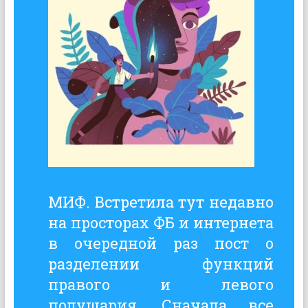
МИФ. Встретила тут недавно
на просторах ФБ и интернета
в очередной раз пост о
разделении функций
правого и левого
полушария. Сначала все