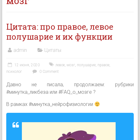
мозг
Цитата: про правое, левое
полушарие и их функции
admin
Цитаты
12 июня, 2020
левое
,
мозг
,
полушарие
,
правое
,
психолог
0 Comment
Давно не писала, продолжаем: рубрики
#минутка_ликбеза или #FAQ_о_мозге ?
В рамках #минутка_нейрофизиологии