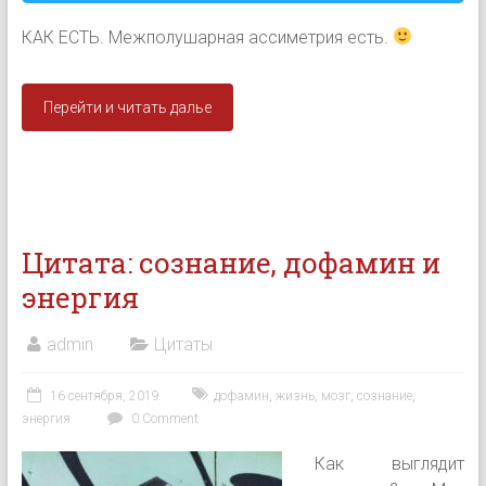
КАК ЕСТЬ. Межполушарная ассиметрия есть.
Перейти и читать далье
Цитата: сознание, дофамин и
энергия
admin
Цитаты
16 сентября, 2019
дофамин
,
жизнь
,
мозг
,
сознание
,
энергия
0 Comment
Как выглядит