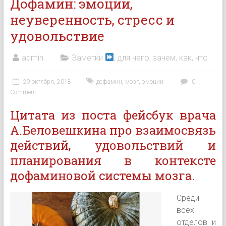
Дофамин: эмоции,
неуверенность, стресс и
удовольствие
admin
Заметки
, для чего, зачем, как, что
29 октября, 2018
дофамин
,
мозг
,
эмоции
0
Comment
Цитата из поста фейсбук врача
А.Беловешкина про взаимосвязь
действий, удовольствий и
планирования в контексте
дофаминовой системы мозга.
Среди
всех
отделов и