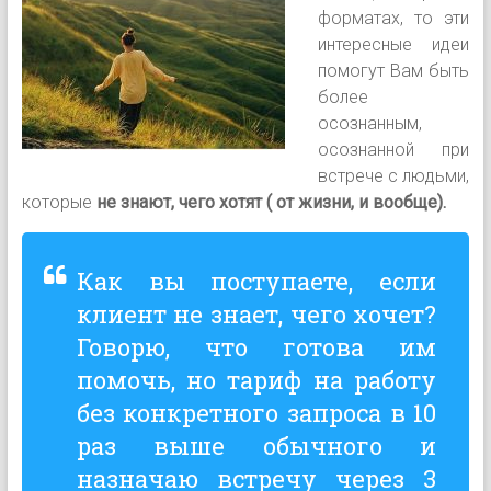
форматах, то эти
интересные идеи
помогут Вам быть
более
осознанным,
осознанной при
встрече с людьми,
которые
не знают, чего хотят ( от жизни, и вообще).
Как вы поступаете, если
клиент не знает, чего хочет?
Говорю, что готова им
помочь, но тариф на работу
без конкретного запроса в 10
раз выше обычного и
назначаю встречу через 3