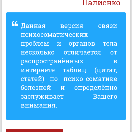
Палиенко.
Данная версия связи
психосоматических
проблем и органов тела
несколько отличается от
распространённых в
интернете таблиц (цитат,
статей) по психо-соматике
болезней и определённо
заслуживает Вашего
внимания.