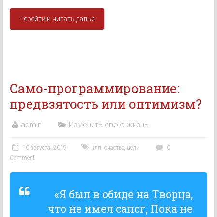
Перейти и читать далье
Само-программирование:
предвзятость или оптимизм?
admin
Изменить свою жизнь
10 августа, 2019
нлп
,
счастье
,
цели
0
Comment
«Я был в обиде на Творца,
что не имел сапог, Пока не