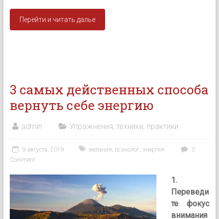
Перейти и читать далье
3 самых действенных способа
вернуть себе энергию
admin
Упражнения, техники, практики
9 августа, 2019
желания
,
психолог
,
энергия
0
Comment
1.
Переведи
те фокус
внимания