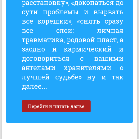
расстановку», «докопаться до
сути проблемы и вырвать
все корешки», «снять сразу
все слои: личная
травматика, родовой пласт, а
заодно и кармический и
договориться с вашими
ангелами хранителями о
лучшей судьбе» ну и так
далее...
Перейти и читать далье