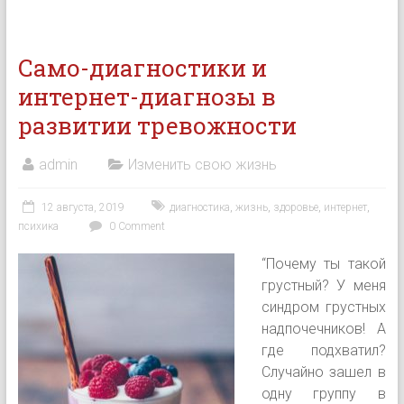
Само-диагностики и
интернет-диагнозы в
развитии тревожности
admin
Изменить свою жизнь
12 августа, 2019
диагностика
,
жизнь
,
здоровье
,
интернет
,
психика
0 Comment
“Почему ты такой
грустный? У меня
синдром грустных
надпочечников! А
где подхватил?
Случайно зашел в
одну группу в