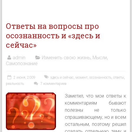
Ответы на вопросы про
осознанность и «здесь и
сейчас»
admin
Изменить свою жизнь
,
Мысли
,
Самопознание
2 июня, 2009
здесь и сейчас
,
момент
,
осознанность
,
ответы
,
реальность
7 комментариев
Заметил, что мои ответы к
комментариям бывают
полезны не только
спрашивающему, но и всем
остальным, поэтому решил
создать отдельную тему и