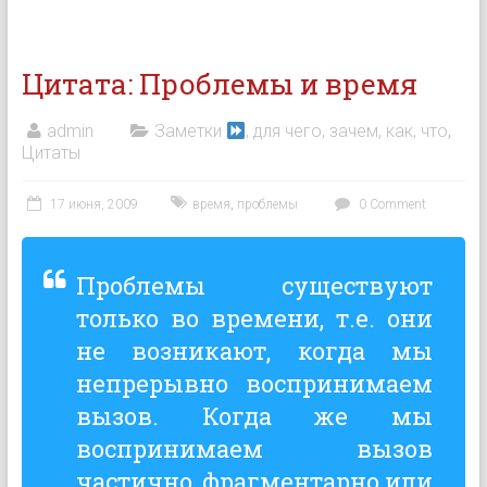
Цитата: Проблемы и время
admin
Заметки
, для чего, зачем, как, что
,
Цитаты
17 июня, 2009
время
,
проблемы
0 Comment
Проблемы существуют
только во времени, т.е. они
не возникают, когда мы
непрерывно воспринимаем
вызов. Когда же мы
воспринимаем вызов
частично, фрагментарно или