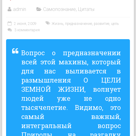
admin
Самопознание
,
Цитаты
2 июня, 2009
Жизнь
,
предназначение
,
развитие
,
цель
3 комментария
Вопрос о предназначении
всей этой махины, который
для нас выливается в
размышления О ЦЕЛИ
ЗЕМНОЙ ЖИЗНИ, волнует
людей уже не одно
тысячелетие. Видимо, это
самый важный,
интегральный вопрос
Природы, на разгадку