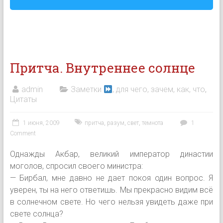
Притча. Внутреннее солнце
admin
Заметки
, для чего, зачем, как, что
,
Цитаты
1 июня, 2009
притча
,
разум
,
свет
,
темнота
1
Comment
Однажды Акбар, великий император династии
моголов, спросил своего министра:
— Бирбал, мне давно не дает покоя один вопрос. Я
уверен, ты на него ответишь. Мы прекрасно видим всё
в солнечном свете. Но чего нельзя увидеть даже при
свете солнца?