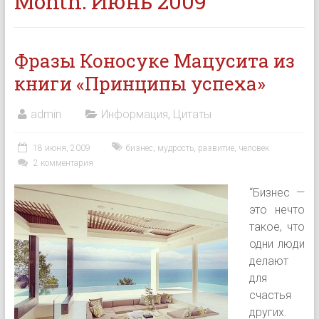
Month:
Июнь 2009
Фразы Коносуке Мацусита из
книги «Принципы успеха»
admin
Информация
,
Цитаты
18 июня, 2009
бизнес
,
мудрость
,
развитие
,
человек
2 комментария
“Бизнес —
это нечто
такое, что
одни люди
делают
для
счастья
других.