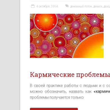
4 октября, 2014
денежный поток
,
деньги
,
дохо
Кармические проблемы
В своей практике работы с людьми и с со
можно обозначить, назвать как
«кармич
проблемы получается только