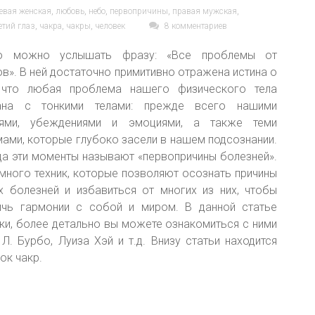
евая женская
,
любовь
,
небо
,
первопричины
,
правая мужская
,
етий глаз
,
чакра
,
чакры
,
человек
8 комментариев
о можно услышать фразу: «Все проблемы от
в». В ней достаточно примитивно отражена истина о
 что любая проблема нашего физического тела
ана с тонкими телами: прежде всего нашими
ями, убеждениями и эмоциями, а также теми
мами, которые глубоко засели в нашем подсознании.
да эти моменты называют «первопричины болезней».
 много техник, которые позволяют осознать причины
х болезней и избавиться от многих из них, чтобы
ичь гармонии с собой и миром. В данной статье
ки, более детально вы можете ознакомиться с ними
Л. Бурбо, Луиза Хэй и т.д. Внизу статьи находится
ок чакр.