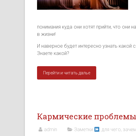
понимания куда они хотят прийти, что они 
в жизни!
И наверное будет интересно узнать какой
Знаете какой?
Перейти и читать далье
Кармические проблемы
admin
Заметки
, для чего, зачем