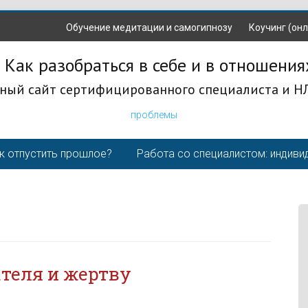
Обучение медитации и самогипнозу
Коучинг (онл
 Как разобраться в себе и в отношения
ный сайт сертифицированного специалиста и Н
проблемы
к отпустить прошлое?
Работа со специалистом: индиви
ателя и жертву