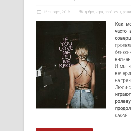
12 января, 2018
добро
,
игра
,
проблемы
,
реши
Как м
часто 
соверш
прояв
близки
внимани
И мы н
вечери
на трен
Люди-с
играют
ролев
продол
какой