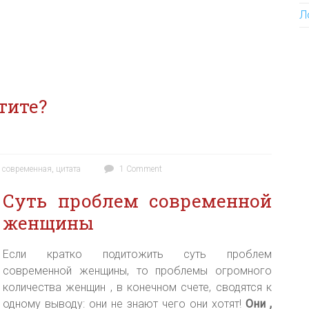
Л
тите?
,
современная
,
цитата
1 Comment
Суть проблем современной
женщины
Если кратко подитожить суть проблем
современной женщины, то проблемы огромного
количества женщин , в конечном счете, сводятся к
одному выводу: они не знают чего они хотят!
Они ,