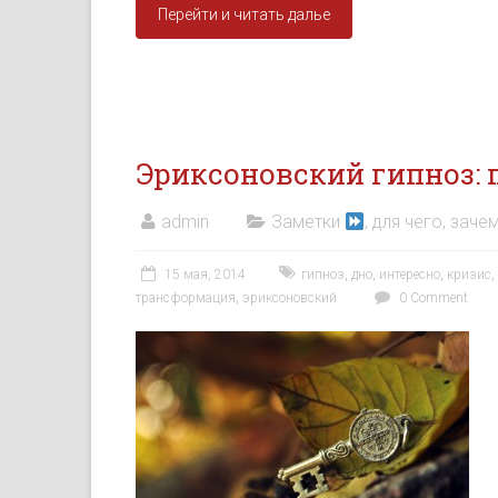
Перейти и читать далье
Эриксоновский гипноз: 
admin
Заметки
, для чего, зачем
15 мая, 2014
гипноз
,
дно
,
интересно
,
кризис
,
трансформация
,
эриксоновский
0 Comment