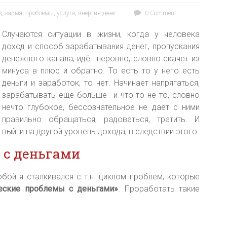
д
,
карма
,
проблемы
,
услуга
,
энергия денег
0 Comment
Случаются ситуации в жизни, когда у человека
доход и способ зарабатывания денег, пропускания
денежного канала, идёт неровно, словно скачет из
минуса в плюс и обратно. То есть то у него есть
деньги и заработок, то нет. Начинает напрягаться,
зарабатывать ещё больше и что-то не то, словно
нечто глубокое, бессознательное не даёт с ними
правильно обращаться, радоваться, тратить. И
выйти на другой уровень дохода, в следствии этого.
 с деньгами
бой я сталкивался с т.н. циклом проблем, которые
еские проблемы с деньгами»
. Проработать такие