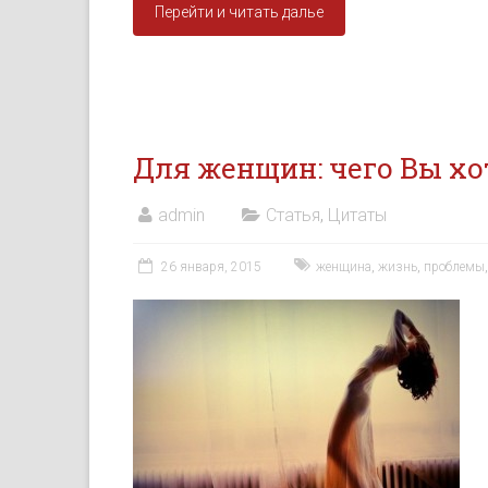
Перейти и читать далье
Для женщин: чего Вы хо
admin
Статья
,
Цитаты
26 января, 2015
женщина
,
жизнь
,
проблемы