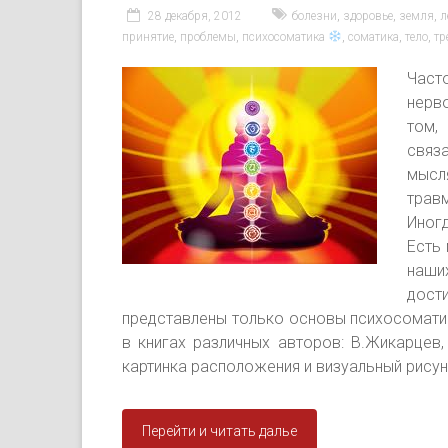
28 декабря, 2012
болезни
,
здоровье
,
земля
,
л
принятие
,
проблемы
,
психосоматика
,
соматика
,
тело
,
тр
Част
нерво
том,
связ
мысл
трав
Иног
Есть
наши
дост
представлены только основы психосомати
в книгах различных авторов: В.Жикарцев, 
картинка расположения и визуальный рисун
Перейти и читать далье