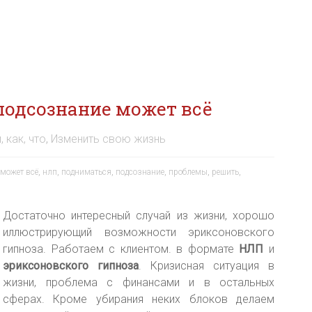
подсознание может всё
, как, что
,
Изменить свою жизнь
может всё
,
нлп
,
подниматься
,
подсознание
,
проблемы
,
решить
,
Достаточно интересный случай из жизни, хорошо
иллюстрирующий возможности эриксоновского
гипноза. Работаем с клиентом. в формате
НЛП
и
эриксоновского гипноза
. Кризисная ситуация в
жизни, проблема с финансами и в остальных
сферах. Кроме убирания неких блоков делаем