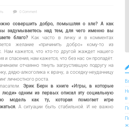
ть
0 Comment
ожно совершить добро, помышляя о зле? А как
вы задумываетесь над тем, для чего именно вы
аете благо?
Как часто в личку и в комментах
ляется желание «причинить добро» кому-то из
х. Нам кажется, что кто-то другой жаждет нашего
я и спасения, нам кажется, что без нас он пропадёт.
ачинаем отчаянно тянуть загрустившую подругу на
нку, дядю-алкоголика к врачу, а соседку-неудачницу
инг личностного роста.
В
пасатели.
Эрик Берн в книге «Игры, в которые
Н
 люди» одним из первых описал эту социальную
в
ую модель как ту, которая помогает игре
жаться.
А ситуации быть стабильной. И не важно
П
П
ж