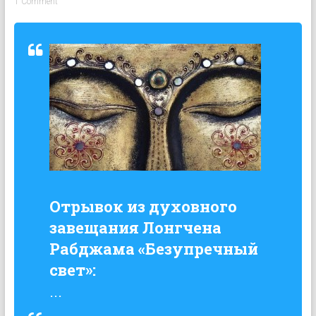
1 Comment
Отрывок из духовного
завещания Лонгчена
Рабджама «Безупречный
свет»:
...