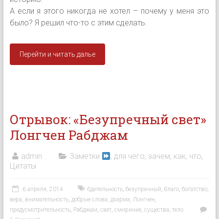
А если я этого никогда не хотел – почему у меня это
было? Я решил что-то с этим сделать.
Перейти и читать далье
Отрывок: «Безупречный свет»
Лонгчен Рабджам
admin
Заметки
, для чего, зачем, как, что
,
Цитаты
6 апреля, 2014
бдительность
,
безупречный
,
благо
,
богатство
,
вера
,
внимательность
,
добрые слова
,
дхарма
,
Лонгчен
,
предусмотрительность
,
Рабджам
,
свет
,
смириние
,
существа
,
тело