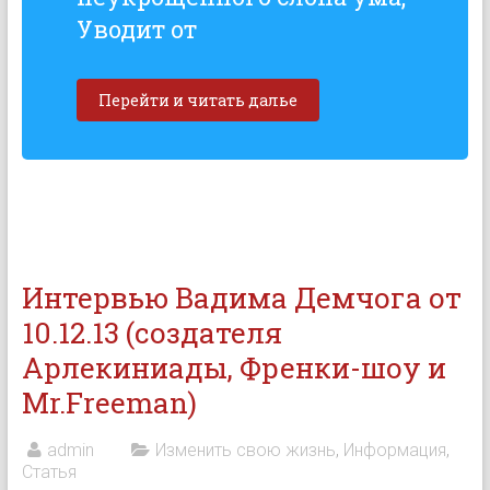
Уводит от
Перейти и читать далье
Интервью Вадима Демчога от
10.12.13 (создателя
Арлекиниады, Френки-шоу и
Mr.Freeman)
admin
Изменить свою жизнь
,
Информация
,
Статья