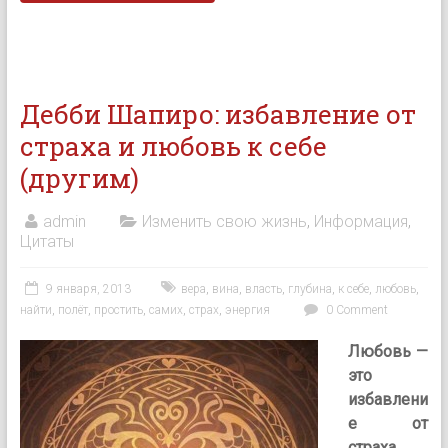
Дебби Шапиро: избавление от
страха и любовь к себе
(другим)
admin
Изменить свою жизнь
,
Информация
,
Цитаты
9 января, 2013
вера
,
вина
,
власть
,
глубина
,
к себе
,
любовь
,
найти
,
полёт
,
простить
,
самих
,
страх
,
энергия
0 Comment
Любовь —
это
избавлени
е от
страха.