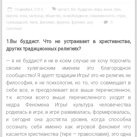
10 декабря, 2013
артист
,
бог
,
буддизм
,
вера
,
вина
,
грех
,
европа
,
игра
,
матрица
,
общество
,
осовобождение
,
современность
,
страх
,
сумашедший
,
театр
,
феномен
,
френки
,
фримен
,
шоу
0
Comment
1.Вы буддист. Что не устраивает в христианстве,
других традиционных религиях?
— я не буддист! и ни в коем случае не хочу порочить
своим хулиганским именем это благородное
сообщество! Я адепт традиции Игры! это не религия, не
философия, и не психология, но то, что совмещает в
себе все, и преодолевает все выше перечисленное,
т.к. истоки всего выше перечисленного уходят в
недра Феномена Игры! культура человечества
родилась в игре, в игре развивалась, формировалась,
и сегодня она достигла уровня, когда способна
осознать себя именно как игровой феномен! что
касается христианства (тире — православия), это одна