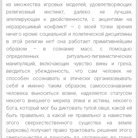
из множества игровых моделей, удовлетворяющих
религиозный инстинкт, далеко не лучшая,
апеллирующая к двойственности, с акцентами на
неразрешимый конфликт! — с моей точки зрения
ничего кроме социальной и политической дисциплины
в этой религии нет! она работает примитивнейшим
образом – в сознание масс, с помощью
определенных ритуально-лигвинистических
манипуляций, включающих чувство вины и греха,
вводиться убежденность, что сам человек не
способен осознавать и этически организовывать
себя! и именно таким образом, самоосознавание
человека выноситься вовне, наделяется статусом
некоего внешнего мерила этики и истины, некоего
бога, который мог бы диктовать тупой овце, какой ей
быть правильно, а какой не правильно! а наместник
этого сверхестественного существа на земле
(церковь) получает право трактовать решения этого
сверхсущества и доносить до утопающих во грехе