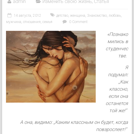
admin
Изменить свою жизнь
,
Статья
14 августа, 2012
детство
,
женщина
,
Знакомство
,
любовь
,
мужчина
,
отношения
,
семья
0 Comment
«Познако
мились в
студенчес
тве.
Я
подумал:
„Как
классно,
если она
останется
той же!“
А она, видимо: „Каким классным он будет, когда
повзрослеет!“