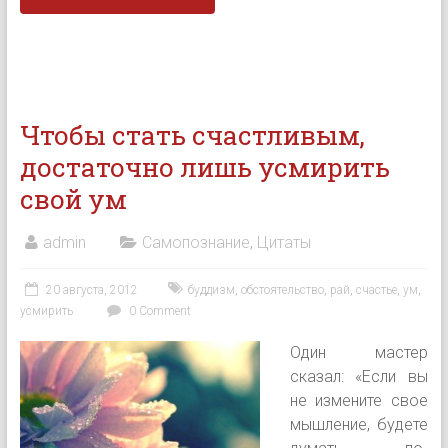
Чтобы стать счастливым,
достаточно лишь усмирить
свой ум
admin
Самопознание
,
Цитаты
20 августа, 2012
буддизм
,
обстоятельство
,
рай
,
счастье
,
ум
,
усмирить
0 Comment
Один мастер
сказал: «Если вы
не измените свое
мышление, будете