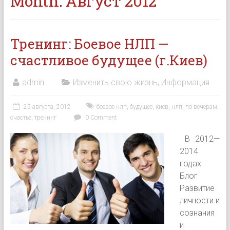
Month:
Август 2012
Тренинг: Боевое НЛП —
счастливое будущее (г.Киев)
admin
Изменить свою жизнь
,
Информация
25 августа, 2012
боевое нлп
,
будущее
,
киев
,
нлп
,
по вечерам
,
счастье
,
тренинг
0 Comment
В 2012—
2014
годах
Блог
Развитие
личности и
сознания
и