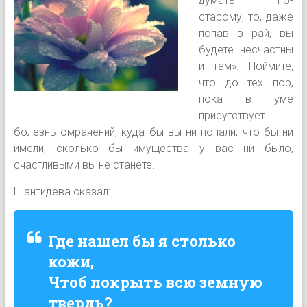
думать по-
старому, то, даже
попав в рай, вы
будете несчастны
и там». Поймите,
что до тех пор,
пока в уме
присутствует
болезнь омрачений, куда бы вы ни попали, что бы ни
имели, сколько бы имущества у вас ни было,
счастливыми вы не станете.
Шантидева сказал:
Где нашел бы я столько
кожи,
Чтоб покрыть всю земную
твердь?