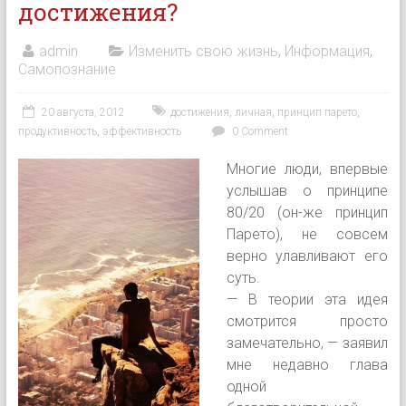
достижения?
admin
Изменить свою жизнь
,
Информация
,
Самопознание
20 августа, 2012
достижения
,
личная
,
принцип парето
,
продуктивность
,
эффективность
0 Comment
Многие люди, впервые
услышав о принципе
80/20 (он-же принцип
Парето), не совсем
верно улавливают его
суть.
— В теории эта идея
смотрится просто
замечательно, — заявил
мне недавно глава
одной