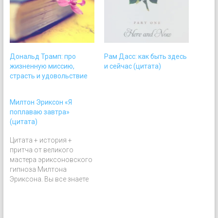
Дональд Трамп: про
Рам Дасс: как быть здесь
жизненную миссию,
и сейчас (цитата)
страсть и удовольствие
Милтон Эриксон «Я
поплаваю завтра»
(цитата)
Цитата + история +
притча от великого
мастера эриксоновского
гипноза Милтона
Эриксона. Вы все знаете
таких ребят, которые при
погружении в воду
сначала окунают свой
большой палец в воду и