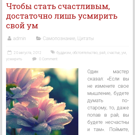
Чтобы стать счастливым,
достаточно лишь усмирить
свой ум
admin
Самопознание
,
Цитаты
20 августа, 2012
буддизм
,
обстоятельство
,
рай
,
счастье
,
ум
,
усмирить
0 Comment
Один мастер
сказал: «Если вы
не измените свое
мышление, будете
думать по-
старому, то, даже
попав в рай, вы
будете несчастны
и там». Поймите,