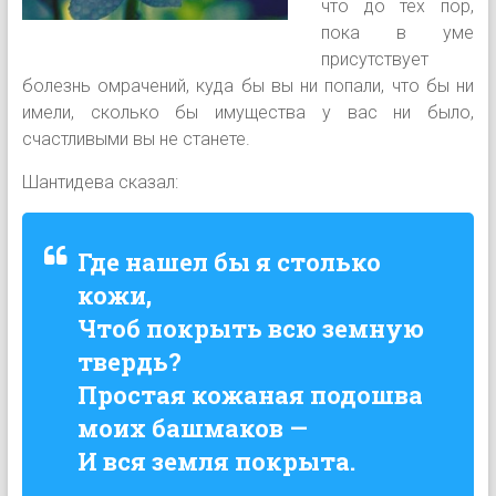
что до тех пор,
пока в уме
присутствует
болезнь омрачений, куда бы вы ни попали, что бы ни
имели, сколько бы имущества у вас ни было,
счастливыми вы не станете.
Шантидева сказал:
Где нашел бы я столько
кожи,
Чтоб покрыть всю земную
твердь?
Простая кожаная подошва
моих башмаков —
И вся земля покрыта.