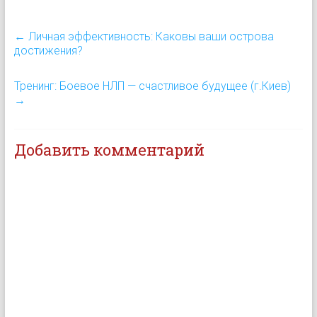
им требуется минимум
полчаса, чтобы
←
Личная эффективность: Каковы ваши острова
набраться смелости и
достижения?
полностью войти в воду.
Я расскажу Вам историю
о Максе и Ванде.…
Тренинг: Боевое НЛП — счастливое будущее (г.Киев)
→
Добавить комментарий