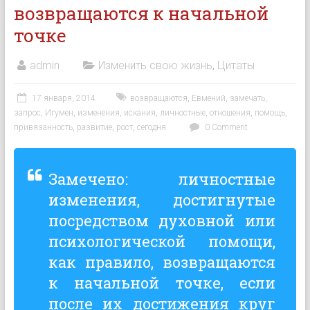
возвращаются к начальной
точке
admin
Изменить свою жизнь
,
Цитаты
17 января, 2014
возвращаются
,
Евмений
,
замечать
,
запрос
,
Игумен
,
изменения
,
искания
,
личностные
,
отношения
,
помощь
,
привязанность
,
развитие
,
рост
,
сегодня
0 Comment
Замечено: личностные
изменения, достигнутые
посредством духовной или
психологической помощи,
как правило, возвращаются
к начальной точке, если
после их достижения круг