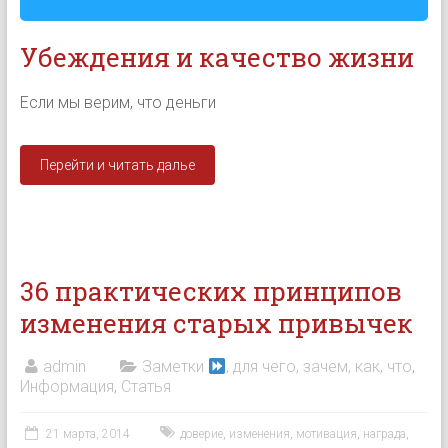
Убеждения и качество жизни
Если мы верим, что деньги
Перейти и читать далье
36 практических принципов
изменения старых привычек
admin
Заметки
, для чего, зачем, как, что
,
Информация
,
Статья
21 марта, 2014
доверие
,
изменения
,
мотивация
,
награда
,