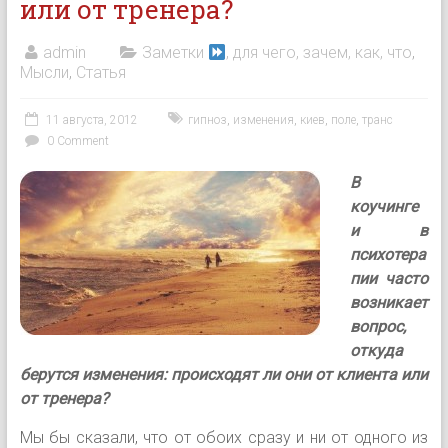
или от тренера?
admin
Заметки
, для чего, зачем, как, что
,
Мысли
,
Статья
11 августа, 2012
гипноз
,
изменения
,
киев
,
поле
,
транс
0 Comment
В
коучинге
и в
психотера
пии часто
возникает
вопрос,
откуда
берутся изменения: происходят ли они от клиента или
от тренера?
Мы бы сказали, что от обоих сразу и ни от одного из