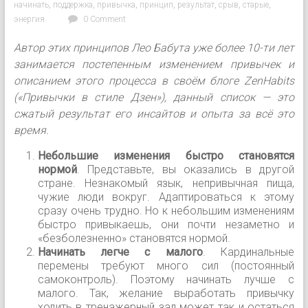
начинать
,
поддержка
,
привычка
,
принцип
,
результат
,
срыв
,
старые
,
энергия
0 Comment
Автор этих принципов Лео Бабута уже более 10-ти лет
занимается постепенным изменением привычек и
описанием этого процесса в своём блоге ZenHabits
(«Привычки в стиле Дзен»), данный список — это
сжатый результат его инсайтов и опыта за всё это
время.
Небольшие изменения быстро становятся
нормой
. Представьте, вы оказались в другой
стране. Незнакомый язык, непривычная пища,
чужие люди вокруг. Адаптироваться к этому
сразу очень трудно. Но к небольшим изменениям
быстро привыкаешь, они почти незаметно и
«безболезненно» становятся нормой.
Начинать легче с малого
. Кардинальные
перемены требуют много сил (постоянный
самоконтроль). Поэтому начинать лучше с
малого. Так, желание выработать привычку
ходить в тренажерный зал может так и остаться