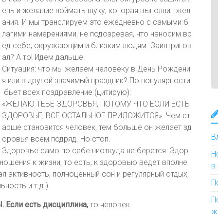
ень и желание поймать щуку, которая выполнит жел
ания. И мы транслируем это ежедневно с самыми б
лагими намерениями, не подозревая, что наносим вр
ед себе, окружающим и близким людям. Заинтригов
ал? А то! Идем дальше.
Ситуация: что мы желаем человеку в День Рождени
я или в другой значимый праздник? По популярности
бьет всех поздравление (цитирую):
«ЖЕЛАЮ ТЕБЕ ЗДОРОВЬЯ, ПОТОМУ ЧТО ЕСЛИ ЕСТЬ
ЗДОРОВЬЕ, ВСЕ ОСТАЛЬНОЕ ПРИЛОЖИТСЯ». Чем ст
арше становится человек, тем больше он желает зд
В
оровья всем подряд. Но стоп.
Здоровье само по себе ниоткуда не берется. Здор
Н
ношения к жизни, то есть, к здоровью ведет вполне
в
ая активность, полноценный сон и регулярный отдых,
П
ность и т.д.).
П
 Если есть дисциплина,
то человек
ж