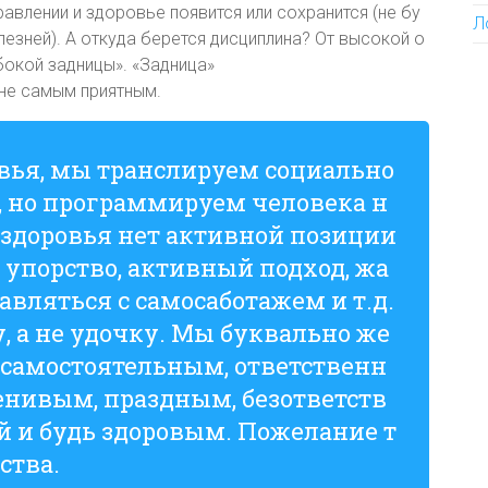
авлении и здоровье появится или сохранится (не бу
Л
зней). А откуда берется дисциплина? От высокой о
бокой задницы». «Задница»
о не самым приятным.
вья, мы транслируем социально
 но программируем человека н
 здоровья нет активной позиции
, упорство, активный подход, жа
авляться с самосаботажем и т.д.
 а не удочку. Мы буквально же
 самостоятельным, ответственн
енивым, праздным, безответств
й и будь здоровым. Пожелание т
ства.