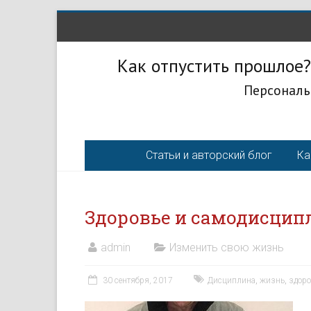
Как отпустить прошлое?
Персональ
Статьи и авторский блог
Ка
Здоровье и самодисцип
admin
Изменить свою жизнь
30 сентября, 2017
Дисциплина
,
жизнь
,
здоро