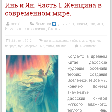
Инь и Ян. Часть 1. Женщина в
современном мире.
admin
Заметки
, для чего, зачем, как, что
,
Изменить свою жизнь
,
Статья
23 июля, 2012
взгляд
,
женщина
,
любовь
,
мир
,
мужчина
,
природа
,
путь
,
современный
,
статья
,
тишина
0 Comment
Когда-то в древнем
Китае даосские
мудрецы осознали
теорию создания
Вселенной. И Все мы,
конечно, помним
знаменитый
даосский символ
мягкого, влажного,
тёплого Инь,