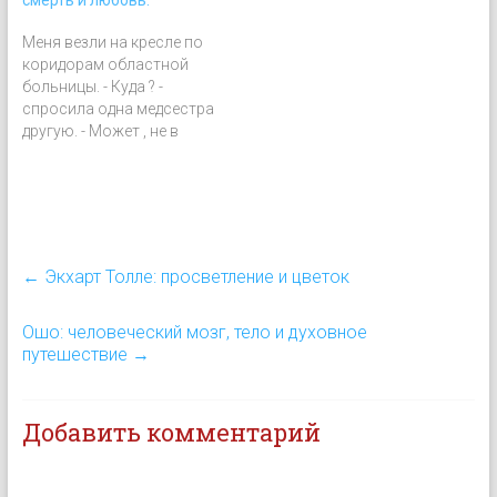
сердце всех вещей не
было пустоты, если б в
Меня везли на кресле по
Инь не было Ян, то как бы
коридорам областной
они могли обрести
больницы. - Куда ? -
существование? Знай
спросила одна медсестра
свет и…
другую. - Может , не в
отдельную, может , в
общую? Я
заволновалась. - Почему
же в общую, если есть
возможность в
отдельную? Сёстры
←
Экхарт Толле: просветление и цветок
посмотрели на меня с
таким искренним
сочувствием, что я
Ошо: человеческий мозг, тело и духовное
несказанно удивилась.…
путешествие
→
Добавить комментарий