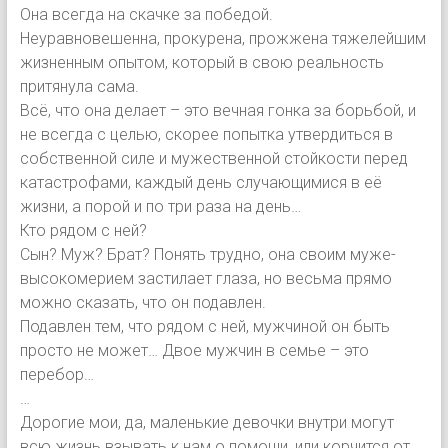
Она всегда на скачке за победой.
Неуравновешенна, прокурена, прожжена тяжелейшим
жизненным опытом, который в свою реальность
притянула сама.
Всё, что она делает – это вечная гонка за борьбой, и
не всегда с целью, скорее попытка утвердиться в
собственной силе и мужественной стойкости перед
катастрофами, каждый день случающимися в её
жизни, а порой и по три раза на день…
Кто рядом с ней?
Сын? Муж? Брат? Понять трудно, она своим муже-
высокомерием застилает глаза, но весьма прямо
можно сказать, что он подавлен.
Подавлен тем, что рядом с ней, мужчиной он быть
просто не может… Двое мужчин в семье – это
перебор…
…
Дорогие мои, да, маленькие девочки внутри могут
всю жизнь взывать к нам о помощи, или корчится от