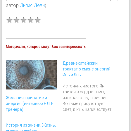
автор
Лилия Деви
)
Материалы, которые могут Вас заинтересовать:
Древнекитайский
трактат о смене энергий.
Инь и Янь.
Источник чистого Ян
таится в сердце тьмы,
Желания, принятие и
изливая оттуда сияние.
энергия (интервью НЛП-
Во тьме присутствует
тренера)
свет, в Инь наличествует
Ян. Великое
Обозначенное еще не
История из жизни. Жизнь,
получило имя. Если бы в
смерть и любовь.