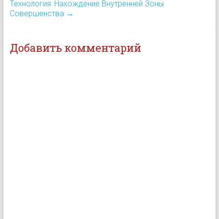
этапом на пути познания
Технология: Нахождение Внутренней Зоны
окончательной Истины.
Совершенства
→
Возможно, одно и есть
другое, только с разных
сторон. Возможно,…
Добавить комментарий