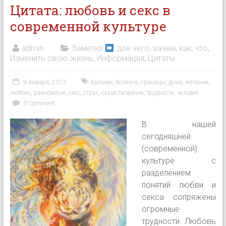
Цитата: любовь и секс в
современной культуре
admin
Заметки
, для чего, зачем, как, что
,
Изменить свою жизнь
,
Информация
,
Цитаты
9 января, 2013
баланес
,
болезнь
,
границы
,
душа
,
желание
,
любовь
,
равновесие
,
секс
,
страх
,
существование
,
трудности
,
человек
0 Comment
В нашей
сегодняшней
(современной)
культуре с
разделением
понятий любви и
секса сопряжены
огромные
трудности. Любовь