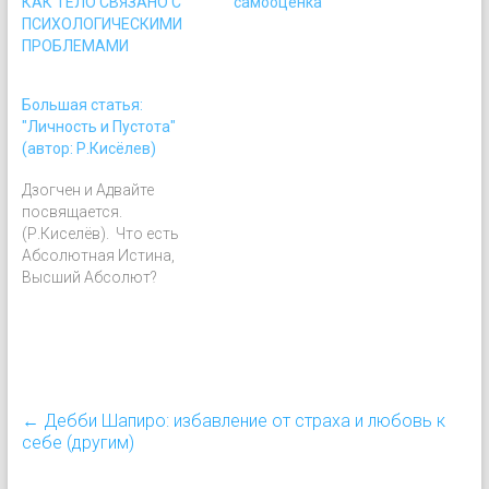
КАК ТЕЛО СВЯЗАНО С
самооценка
ПСИХОЛОГИЧЕСКИМИ
ПРОБЛЕМАМИ
Большая статья:
"Личность и Пустота"
(автор: Р.Кисёлев)
Дзогчен и Адвайте
посвящается.
(Р.Киселёв). Что есть
Абсолютная Истина,
Высший Абсолют?
Абсолютная Личность,
Бог или
Непознаваемое Ничто,
Пустота. Возможно, одно
является проявлением
другого. И что-то есть
←
Дебби Шапиро: избавление от страха и любовь к
Абсолютная Истина, а
себе (другим)
другое это ее отражение,
которое может быть