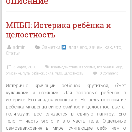
описание
МПБП: Истерика ребёнка и
целостность
admin
Заметки
, для чего, зачем, как, что
,
Статья
5 марта, 2010
взаимодействие
,
взрослые
,
вселенная
,
мир
,
описание
,
путь
,
ребёнок
,
сила
,
тело
,
целостность
0 Comment
Истерично кричащий ребёнок крутиться, бъёт
кулачками и ножками. Для взрослых ребёнок в
истерике. Его «надо» успокоить. Но ведь восприятие
ребёнка-младенца синестезийное и целостное, цвета-
поля-звуки, всё сливается в единую палитру. Его
тело — часть этого и это часть тела. Отдельные
самозавихрения в мире, считающие себя чем-то