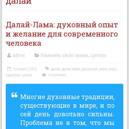
далай
Далай-Лама: духовный опыт
и желание для современного
человека
admin
Изменить свою жизнь
,
Цитаты
20 июня, 2013
далай
,
далай лама
,
духовный
,
лама
,
опыт
,
практика
,
цитата
0 Comment
Многие духовные традиции,
существующие в мире, и по
сей день довольно сильны.
Проблема не в том, что мы