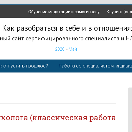
Обучение медитации и самогипнозу
Коучинг (онл
 Как разобраться в себе и в отношения
ный сайт сертифицированного специалиста и Н
2020
>
Май
к отпустить прошлое?
Работа со специалистом: индиви
ихолога (классическая работа