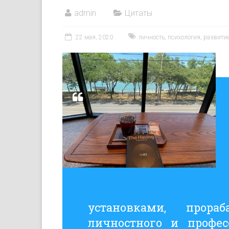
admin
Цитаты
22 мая, 2020
личность
,
психология
,
развити
установками, прора
личностного и профес