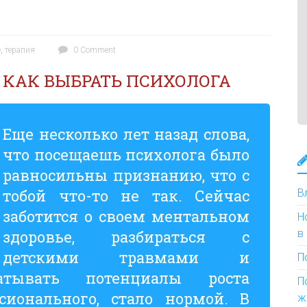
е
,
терапия
0 Comment
КАК ВЫБРАТЬ ПСИХОЛОГА
Еще несколько лет назад слова,
что посещаешь психолога было
равносильны признанию, что с
тобой что-то не так. Сейчас
В
заботится о своем ментальном
Н
здоровье, разбираться с
в
детскими травмами и
П
батывать потенциалы роста
П
сионального, стало нормой. В
ж