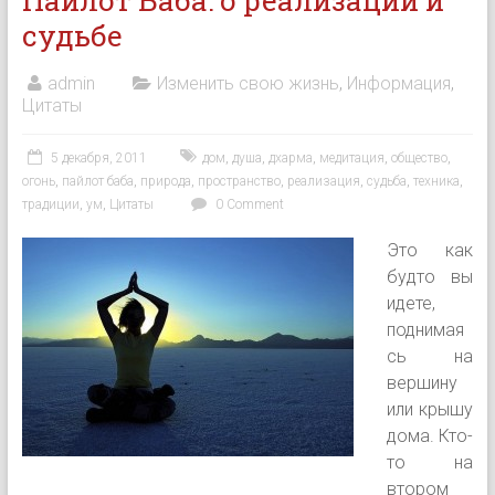
Пайлот Баба: о реализации и
судьбе
admin
Изменить свою жизнь
,
Информация
,
Цитаты
5 декабря, 2011
дом
,
душа
,
дхарма
,
медитация
,
общество
,
огонь
,
пайлот баба
,
природа
,
пространство
,
реализация
,
судьба
,
техника
,
традиции
,
ум
,
Цитаты
0 Comment
Это как
будто вы
идете,
поднимая
сь на
вершину
или крышу
дома. Кто-
то на
втором