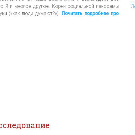
но­го Я и мно­гое дру­гое. Корни социальной панорамы
Л
ауки («как люди думают?»).
Почитать подробнее про
исследование