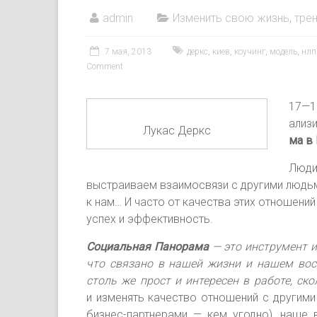
admin
Изменить свою жизнь
,
трен
7 мая, 2013
деркс
,
киев
,
коучинг
,
модель
,
нлп
Comment
17—19
али­з
Лукас Деркс
ма в 
Люди 
выст­ра­иваем вза­имос­вя­зи с дру­гими людь­ми
к нам… И час­то от ка­чест­ва этих от­но­шений
ус­пех и эф­фектив­ность.
Со­ци­аль­ная Па­нора­ма
— это инс­тру­мент и 
что свя­зано в на­шей жиз­ни и на­шем восп
столь же прост и ин­те­ресен в ра­боте, ско
и из­ме­нять ка­чест­во от­но­шений с дру­гими
биз­нес-парт­не­рами — кем угод­но), наше в