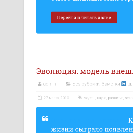
Перейти и читать далье
Эволюция: модель внеш
admin
Без рубрики
,
Заметки
, д
27 марта, 2010
модель
,
наука
,
развитие
,
чело
Отрывок из статьи.
Кл
жизни сыграло появлен