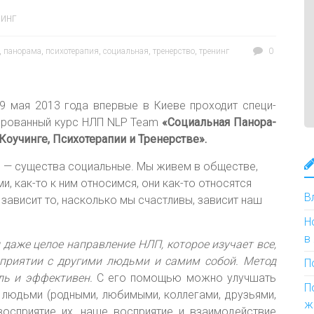
инг
,
панорама
,
психотерапия
,
социальная
,
тренерство
,
тренинг
0
 мая 2013 года впер­вые в Ки­еве про­ходит спе­ци­
иро­ван­ный курс НЛП NLP Team
«Со­ци­аль­ная Па­нора­
Ко­учин­ге, Психотерапии и Тренерстве».
— су­щест­ва со­ци­аль­ные. Мы жи­вем в об­щест­ве,
, как-то к ним от­но­сим­ся, они как-то от­но­сят­ся
В
 за­висит то, нас­коль­ко мы счаст­ли­вы, за­висит наш
Н
в
даже це­лое нап­равле­ние НЛП, ко­торое изу­ча­ет все,
­ри­ятии с дру­гими людь­ми и са­мим со­бой. Ме­тод
П
ль и эф­фекти­вен.
С его по­мощью мож­но улучшать
П
 людь­ми (род­ны­ми, лю­бимы­ми, кол­ле­гами, друзь­ями,
ж
осп­ри­ятие их, наше восп­ри­ятие и вза­имо­дей­ствие