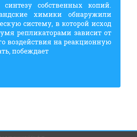
 синтезу собственных копий.
ландские химики обнаружили
ескую систему, в которой исход
умя репликаторами зависит от
го воздействия на реакционную
ать, побеждает