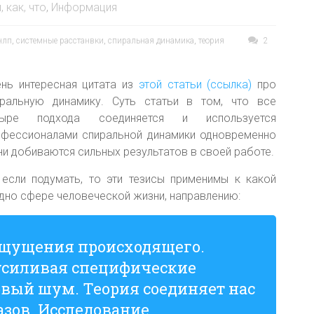
, как, что
,
Информация
нлп
,
системные расстанвки
,
спиральная динамика
,
теория
2
нь интересная цитата из
этой статьи (ссылка)
про
иральную динамику. Суть статьи в том, что все
тыре подхода соединяется и используется
офессионалами спиральной динамики одновременно
ни добиваются сильных результатов в своей работе.
если подумать, то эти тезисы применимы к какой
дно сфере человеческой жизни, направлению:
ощущения происходящего.
усиливая специфические
овый шум. Теория соединяет нас
азов. Исследование