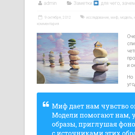
admin
Заметки
, для чего, зачем
9 октября, 2012
исследование
,
миф
,
модель
,
комментария
Оче
сп
че
пр
и о
Но 
уго
Миф дает нам чувство 
Модели помогают нам, 
образы, приглушая фон
с источниками этих обр