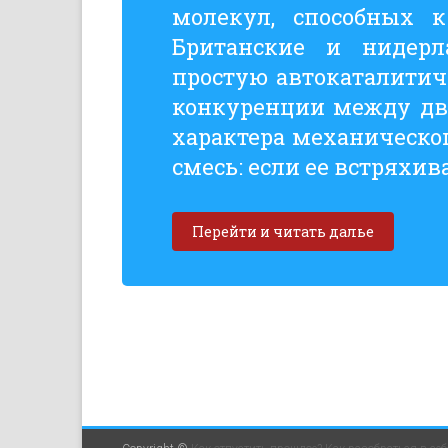
молекул, способных к
Британские и нидер
простую автокаталитич
конкуренции между дв
характера механическо
смесь: если ее встряхив
Перейти и читать далье