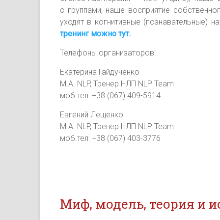
с груп­па­ми, наше восп­ри­ятие собс­твен­
уходят в когнитивные (познавательные) н
тренинг можно тут.
Телефоны организаторов:
Екатерина Гайдученко
M.A. NLP, Тренер НЛП NLP Team
моб.тел: +38 (067) 409-5914
Евгений Лещенко
M.A. NLP, Тренер НЛП NLP Team
моб.тел: +38 (067) 403-3776
Миф, модель, теория и 