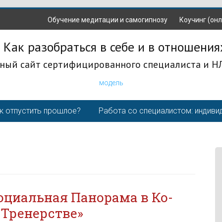
Обучение медитации и самогипнозу
Коучинг (онл
 Как разобраться в себе и в отношения
ный сайт сертифицированного специалиста и Н
модель
к отпустить прошлое?
Работа со специалистом: индиви
о­ци­аль­ная Па­нора­ма в Ко­
 Тренерстве»