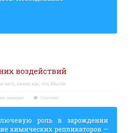
них воздействий
ля чего, зачем, как, что
,
Мысли
век
,
эволюция
0 Comment
ючевую роль в зарождении
ие химических репликаторов —