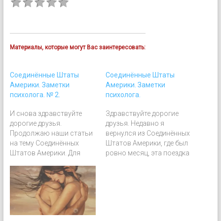
Материалы, которые могут Вас заинтересовать:
Соединённые Штаты
Соединённые Штаты
Америки. Заметки
Америки. Заметки
психолога. № 2.
психолога.
И снова здравствуйте
Здравствуйте дорогие
дорогие друзья.
друзья. Недавно я
Продолжаю наши статьи
вернулся из Соединённых
на тему Соединённых
Штатов Америки, где был
Штатов Америки. Для
ровно месяц, эта поездка
глаза специалиста по
была не первая, но самая
психотехнологиям эта
длинная. Для глаза
страна представляет
специалиста по
массу интересного
психотехнологиям эта
поэтому ещё кое-чем я
страна представляет
хочу поделиться. Страна,
массу интересного, кое-