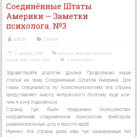
Соединённые Штаты
Америки — Заметки
психолога. №3
admin
Статья
27 декабря, 2008
культура
,
общество
,
психология
,
путешествия
,
статья
,
США
2 комментария
Здравствуйте дорогие друзья. Продолжаю наши
статьи на тему Соединённых Штатов Америки. Для
глаза специалиста по психотехнологиям эта страна
представляет массу интересного поэтому ещё кое-
чем я хочу поделиться.
Страна, где было придумано большинство
направлений современной психологии, приборов,
развлекательных шоу и просто идей.
Именно эта страна дала нам так называемый тип