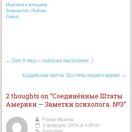
где было придумано
чем я хочу поделиться в
Мужчина и женщина:
большинство
этом цикле статей.
Знакомство. Любовь.
направлений
Страна где было
Семья.
современной
придумано большинство
психологии, приборов,
направлений
развлекательных шоу и
современной
просто идей. Так
психологии, техник
называемый мир
продаж,…
развлечений. Ведь люди,
которые…
←
Снег в лицо = хорошее настроение. :)
Буддийская притча. Про типы людей и кризис
→
2 thoughts on “
Соединённые Штаты
Америки — Заметки психолога. №3
”
Роман Иванов
6 февраля, 2009 at 4:38 пп
Permalink