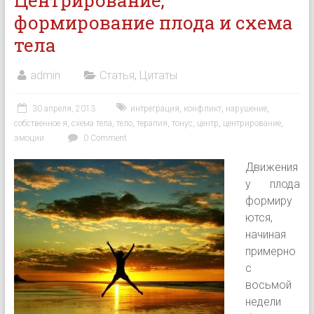
Центрирование,
формирование плода и схема
тела
admin
Статья
,
Цитаты
30 апреля, 2013
интреграция
,
конфликт
,
нарушение
,
собственное я
,
схема тела
,
тело
,
терапия
,
тонус
,
центр
,
центрирование
,
эмоции
0 Comment
Движения
у плода
формиру
ются,
начиная
примерно
с
восьмой
недели