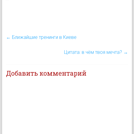
в том же положении, что
и 30 секунд назад. Ни один
мускул в теле не должен
шевелиться – ни
напрягаться, ни
расслабляться.
←
Ближайшие тренинги в Киеве
Единственное
исключение – глаза,
дыхание и палец, который
Цитата: в чём твоя мечта?
→
прокручивает колесико
мышки.…
Добавить комментарий