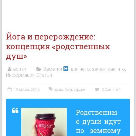
Йога и перерождение:
концепция «родственных
душ»
admin
Заметки
, для чего, зачем, как, что
,
Информация
,
Статья
19 марта, 2016
душа
,
йога
,
сердце
0 Comment
Родственны
е души идут
по земному