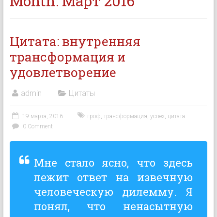
Month:
Март 2016
Цитата: внутренняя
трансформация и
удовлетворение
admin
Цитаты
19 марта, 2016
гроф
,
трансформация
,
успех
,
цитата
0 Comment
Мне стало ясно, что здесь
лежит ответ на извечную
человеческую дилемму. Я
понял, что ненасытную