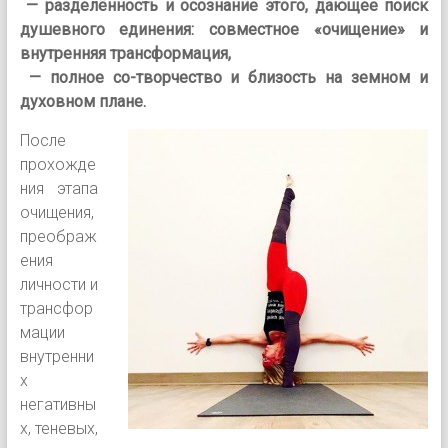
— разделённость и осознание этого, дающее поиск
душевного единения: совместное «очищение» и
внутренняя трансформация,
— полное со-творчество и близость на земном и
духовном плане.
После
прохожде
ния этапа
очищения,
преображ
ения
личности и
трансфор
мации
внутренни
х
негативны
х, теневых,