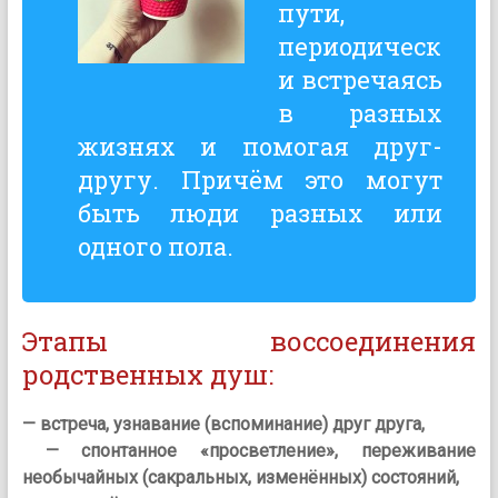
пути,
периодическ
и встречаясь
в разных
жизнях и помогая друг-
другу. Причём это могут
быть люди разных или
одного пола.
Этапы воссоединения
родственных душ:
— встреча, узнавание (вспоминание) друг друга,
— спонтанное «просветление», переживание
необычайных (сакральных, изменённых) состояний,