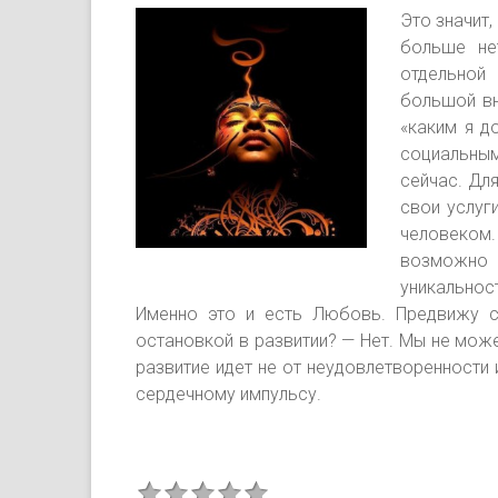
Это значит
больше нет
отдельной
большой вн
«каким я д
социальным
сейчас. Дл
свои услуг
человеко
возможно
уникальнос
Именно это и есть Любовь. Предвижу сл
остановкой в развитии? — Нет. Мы не мож
развитие идет не от неудовлетворенности 
сердечному импульсу.