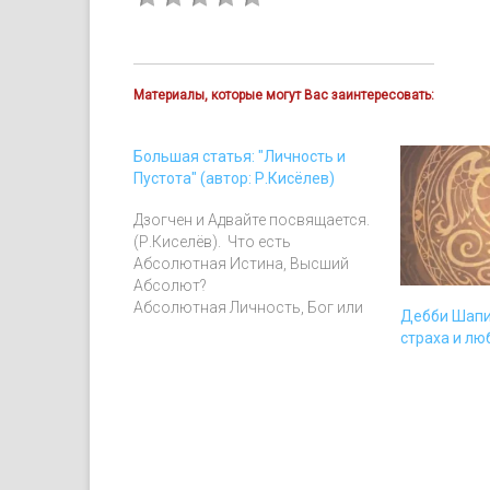
Материалы, которые могут Вас заинтересовать:
Большая статья: "Личность и
Пустота" (автор: Р.Кисёлев)
Дзогчен и Адвайте посвящается.
(Р.Киселёв). Что есть
Абсолютная Истина, Высший
Абсолют?
Абсолютная Личность, Бог или
Дебби Шапи
Непознаваемое Ничто, Пустота.
страха и лю
Возможно, одно является
проявлением другого. И что-то
есть Абсолютная Истина, а
другое это ее отражение,
которое может быть этапом на
пути познания окончательной
Истины. Возможно, одно и есть