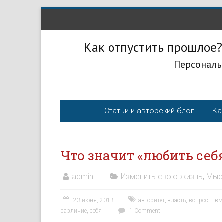
Как отпустить прошлое?
Персональ
Статьи и авторский блог
Ка
Что значит «любить себ
admin
Изменить свою жизнь
,
Мыс
23 июня, 2013
авторитет
,
власть
,
вопрос
,
Евм
различие
,
себя
1 Comment