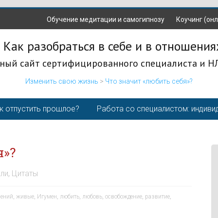
Обучение медитации и самогипнозу
Коучинг (онл
 Как разобраться в себе и в отношения
ный сайт сертифицированного специалиста и Н
Изменить свою жизнь
>
Что значит «любить себя»?
к отпустить прошлое?
Работа со специалистом: индиви
я»?
ли
,
Цитаты
ений
,
живые
,
Игумен
,
любить
,
любовь
,
освобождение
,
развитие
,