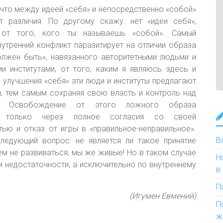
, что между идеей «себя» и непосредственно «собой»
 различия. По другому скажу: нет «идеи себя»,
 от того, кого ты называешь «собой». Самый
утренний конфликт паразитирует на отличии образа
олжен быть», навязанного авторитетными людьми и
и институтами, от того, каким я являюсь здесь и
я улучшения «себя» эти люди и институты предлагают
и, тем самым сохраняя свою власть и контроль над
м. Освобождение
от этого ложного образа
 только через полное согласия со своей
тью и отказ от игры в «правильное-неправильное».
В
едующий вопрос: не является ли такое принятие
ем не развиваться, мы же живые! Но в таком случае
Н
и недостаточности, а исключительно по внутреннему
в
П
(Игумен Евмений)
П
ж