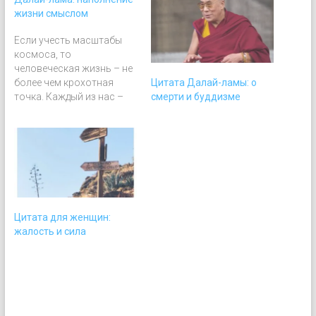
жизни смыслом
Если учесть масштабы
космоса, то
человеческая жизнь – не
Цитата Далай-ламы: о
более чем крохотная
смерти и буддизме
точка. Каждый из нас –
всего лишь гость на этой
планете, который
пробудет здесь очень
недолго. Разве не безумие
проводить это короткое
время, мучаясь в
одиночестве или ссорясь
с ближними? Куда лучше
Цитата для женщин:
наполнить эту короткую
жалость и сила
жизнь смыслом,
обогатить…