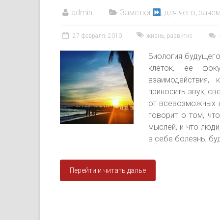
admin
Заметки
, для чего, зачем
27 февраля, 2010
жизнь
,
развитие
Биология будущего
клеток, ее фоку
взаимодействия, 
приносить звук, св
от всевозможных л
говорит о том, чт
мыслей, и что люд
в себе болезнь, б
Перейти и читать далье