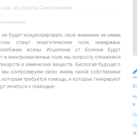
, как, что
,
Мысли
,
Самопознание
4 комментария
 не будет концентрировать свое внимание на химии
сом станут энергетические поля, невидимые
колебания, волны. Исцеление от болезни будут
ет и электромагнитные поля, мы попросту откажемся
екарств и химических веществ. Биология будущего
о мы контролируем свою жизнь силой собственных
и, которым требуется помощь, и которые генерируют
В
удут лечиться с помощью
Н
в
П
П
ж