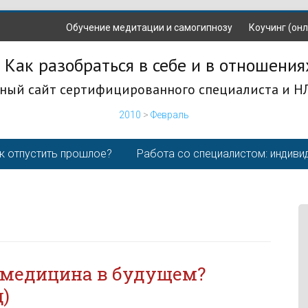
Обучение медитации и самогипнозу
Коучинг (онл
 Как разобраться в себе и в отношения
ный сайт сертифицированного специалиста и Н
2010
>
Февраль
к отпустить прошлое?
Работа со специалистом: индиви
и медицина в будущем?
)