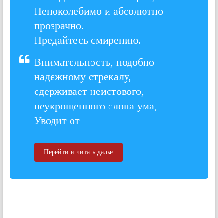
Непоколебимо и абсолютно
прозрачно.
Предайтесь смирению.
Внимательность, подобно
надежному стрекалу,
сдерживает неистового,
неукрощенного слона ума,
Уводит от
Перейти и читать далье