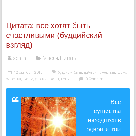
Цитата: все хотят быть
счастливыми (буддийский
взгляд)
admin
Мысли
,
Цитаты
12 октября, 2012
буддизм
,
быть
,
действия
,
желания
,
карма
,
существа
,
счатье
,
условия
,
хотят
,
цель
0 Comment
Все
существа
находятся в
одной и той