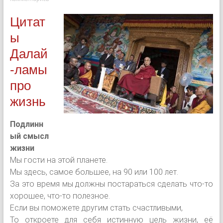
Цитат
ы
Далай
-ламы
про
жизнь
Подлинн
ый смысл
жизни
Мы гости на этой планете.
Мы здесь, самое большее, на 90 или 100 лет.
За это время мы должны постараться сделать что-то
хорошее, что-то полезное.
Если вы поможете другим стать счастливыми,
То откроете для себя истинную цель жизни, её