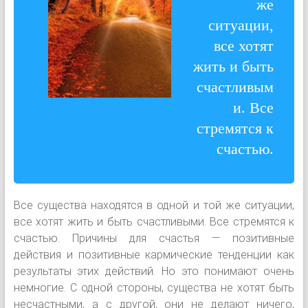
же
ситуации,
все хотят
жить и быть
счастливым
и. Все
стремятся к
счастью.
Все существа находятся в одной и той же ситуации,
все хотят жить и быть счастливыми. Все стремятся к
счастью. Причины для счастья — позитивные
действия и позитивные кармические тенденции как
результаты этих действий. Но это понимают очень
немногие. С одной стороны, существа не хотят быть
несчастными, а с другой, они не делают ничего,