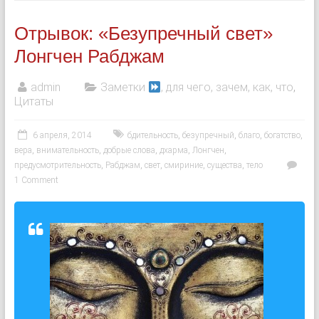
Отрывок: «Безупречный свет»
Лонгчен Рабджам
admin
Заметки
, для чего, зачем, как, что
,
Цитаты
6 апреля, 2014
бдительность
,
безупречный
,
благо
,
богатство
,
вера
,
внимательность
,
добрые слова
,
дхарма
,
Лонгчен
,
предусмотрительность
,
Рабджам
,
свет
,
смириние
,
существа
,
тело
1 Comment