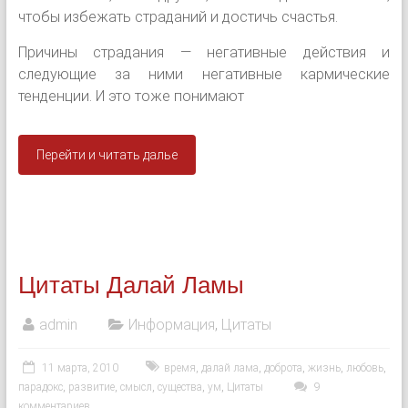
чтобы избежать страданий и достичь счастья.
Причины страдания — негативные действия и
следующие за ними негативные кармические
тенденции. И это тоже понимают
Перейти и читать далье
Цитаты Далай Ламы
admin
Информация
,
Цитаты
11 марта, 2010
время
,
далай лама
,
доброта
,
жизнь
,
любовь
,
парадокс
,
развитие
,
смысл
,
существа
,
ум
,
Цитаты
9
комментариев