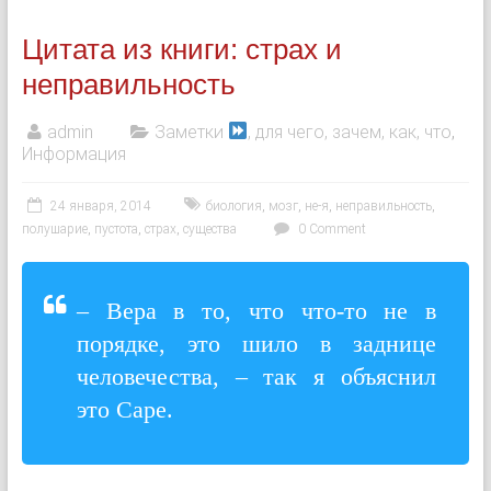
Цитата из книги: страх и
неправильность
admin
Заметки
, для чего, зачем, как, что
,
Информация
24 января, 2014
биология
,
мозг
,
не-я
,
неправильность
,
полушарие
,
пустота
,
страх
,
существа
0 Comment
– Вера в то, что что-то не в
порядке, это шило в заднице
человечества, – так я объяснил
это Саре.