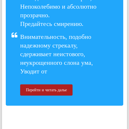
Непоколебимо и абсолютно
прозрачно.
Предайтесь смирению.
Внимательность, подобно
надежному стрекалу,
сдерживает неистового,
неукрощенного слона ума,
Уводит от
Перейти и читать далье