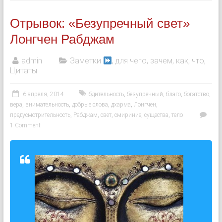
Отрывок: «Безупречный свет»
Лонгчен Рабджам
admin
Заметки
, для чего, зачем, как, что
,
Цитаты
6 апреля, 2014
бдительность
,
безупречный
,
благо
,
богатство
,
вера
,
внимательность
,
добрые слова
,
дхарма
,
Лонгчен
,
предусмотрительность
,
Рабджам
,
свет
,
смириние
,
существа
,
тело
1 Comment