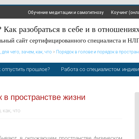
Обучение медитации и самогипнозу
Коучинг (онл
 Как разобраться в себе и в отношения
ьный сайт сертифицированного специалиста и НЛ
, для чего, зачем, как, что
>
Порядок в голове и порядок в простра
 отпустить прошлое?
Работа со специалистом: индив
к в пространстве жизни
, как, что
абывают, в окружающем пространстве физическом