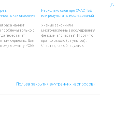
Л
рет:
Несколько слов про СЧАСТЬЕ
нность как спасение
или результаты исследований
я раса начнёт
Учёные закончили
и проблемы только с
многочисленные исследования
гда перестанет
феномена "счастье". И вот что
к ним серьезно. Для
кратко вышло (9 пунктов) :
 этому моменту POEE
Счастье, как обнаружило
я организация)
исследование, зависит не только
контр-игру под
от наших выборов и поступков,
 НЕОПРЕДЕЛЁННОСТЬ
но так-же и от выборов и от
ИЕ. Спасение от
поступков наших друзей или
и дикого бытия,
людей, с которыми нас
ало результатом
связывают дружеские
тоев и порядка
отношения. Счастье - это
Польза закрытия внутренних «вопросов»
→
серьёзно и
коллективный феномен и…
же серьёзно
 альтернативных…