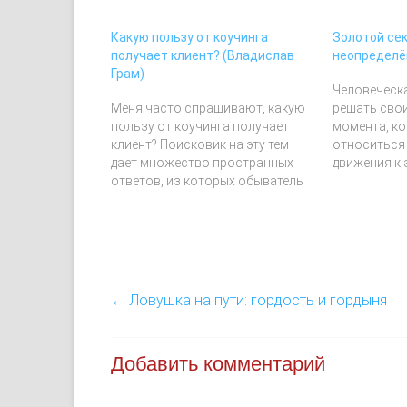
Какую пользу от коучинга
Золотой сек
получает клиент? (Владислав
неопределё
Грам)
Человеческа
Меня часто спрашивают, какую
решать сво
пользу от коучинга получает
момента, ко
клиент? Поисковик на эту тем
относиться 
дает множество пространных
движения к
ответов, из которых обыватель
(оккультана
может сделать несколько
предлагает 
выводов. Либо это что-то
названием
эзотерическое, либо что-то не
КАК СПАСЕН
для простых смертных, либо что-
уродливого 
то очень старое, но поданное
которое ст
под новой модной упаковкой. В
принятия ус
←
Ловушка на пути: гордость и гордыня
крайнем случае - и то,…
настолько 
настолько-
непринятия
Добавить комментарий