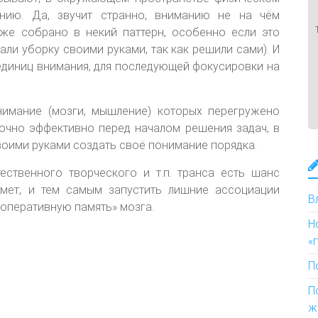
нию. Да, звучит странно, вниманию не на чём
уже собрано в некий паттерн, особенно если это
лали уборку своими руками, так как решили сами). И
диниц внимания, для последующей фокусировки на
нимание (мозги, мышление) которых перегружено
очно эффективно перед началом решения задач, в
своими руками создать своё понимание порядка.
ественного творческого и т.п. транса есть шанс
дмет, и тем самым запустить лишние ассоциации
В
«оперативную память» мозга.
Н
«
П
П
ж