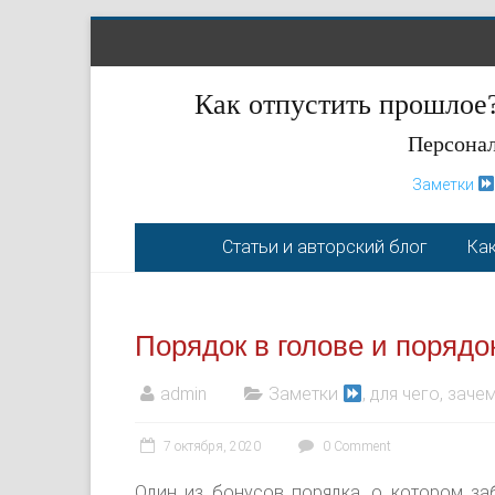
Как отпустить прошлое?
Персонал
Заметки
Статьи и авторский блог
Как
Порядок в голове и порядо
admin
Заметки
, для чего, зачем
7 октября, 2020
0 Comment
Один из бонусов порядка, о котором з