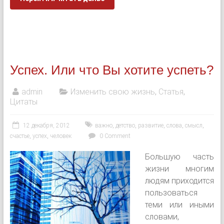
Успех. Или что Вы хотите успеть?
admin
Изменить свою жизнь
,
Статья
,
Цитаты
12 декабря, 2012
важно
,
детство
,
развитие
,
слова
,
смысл
,
счастье
,
успех
,
человек
0 Comment
Большую часть
жизни многим
людям приходится
пользоваться
теми или иными
словами,