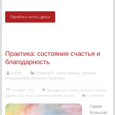
Перейти и читать далье
Практика: состояние счастья и
благодарность
admin
Изменить свою жизнь
,
тренинг
,
Упражнения, техники, практики
5 октября, 2013
благодарность
,
Жизнь
,
практика
,
принять
,
радость
,
сила
,
смысл
,
состояние
,
спасибо
,
счастье
0 Comment
Самая
большая