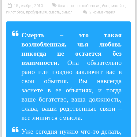
18 декабря, 2010
богатство
,
возлюбленная
,
йога
,
махайог
,
пилот баба
,
пробудиться
,
смерть
,
смысл
2 комментария
Смерть – это такая
возлюбленная, чья любовь
никогда не остается без
взаимности.
Она обязательно
рано или поздно заключит вас в
свои объятия. Вы навсегда
заснете в ее объятиях, и тогда
ваше богатство, ваша должность,
слава, ваши родственные связи –
все лишится смысла.
Уже сегодня нужно что-то делать,