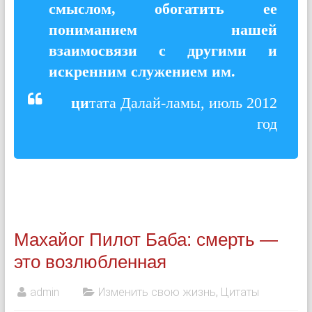
смыслом, обогатить ее
пониманием нашей
взаимосвязи с другими и
искренним служением им.
ци
тата Далай-ламы, июль 2012
год
Махайог Пилот Баба: смерть —
это возлюбленная
admin
Изменить свою жизнь
,
Цитаты