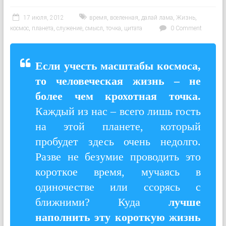
17 июля, 2012
время
,
вселенная
,
далай лама
,
Жизнь
,
космос
,
планета
,
служение
,
смысл
,
точка
,
цитата
0 Comment
Если учесть масштабы космоса,
то человеческая жизнь – не
более чем крохотная точка.
Каждый из нас – всего лишь гость
на этой планете, который
пробудет здесь очень недолго.
Разве не безумие проводить это
короткое время, мучаясь в
одиночестве или ссорясь с
ближними? Куда
лучше
наполнить эту короткую жизнь