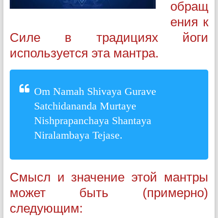
обращ
ения к
Силе в традициях йоги
используется эта мантра.
Om Namah Shivaya Gurave
Satchidananda Murtaye
Nishprapanchaya Shantaya
Niralambaya Tejase.
Смысл и значение этой мантры
может быть (примерно)
следующим: