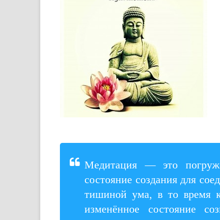
Медитация — это погруже
состояние создания для соед
тишиной ума, в то время 
изменённое состояние со