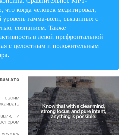
сконсина. Сравнительное МРТ-
, что когда человек медитировал,
 уровень гамма-волн, связанных с
тью, сознанием. Также
активность в левой префронтальной
нная с целостным и положительным
ра.
 вам это
о своим
каивать
ации, и
ренером
 хочется