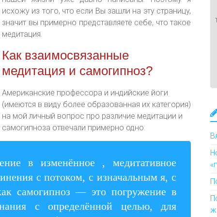
исхожу из того, что если Вы зашли на эту страницу,
значит вы примерно представляете себе, что такое
медитация.
Как взаимосвязанные
медитация и самогипноз?
Американские профессора и индийские йоги
(имеются в виду более образованная их категория)
на мой личный вопрос про различие медитации и
самогипноза отвечали примерно одно:
В
Н
ние в изменённое , медитативное
«
инения с потоком, с изначальным я, с
П
как самогипноз — это погружение в
П
знания с определённой целью, для
ж