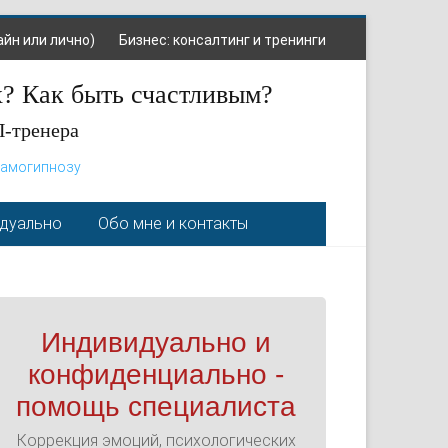
айн или лично)
Бизнес: консалтинг и тренинги
х? Как быть счастливым?
П-тренера
самогипнозу
идуально
Обо мне и контакты
Индивидуально и
конфиденциально -
помощь специалиста
Коррекция эмоций, психологических