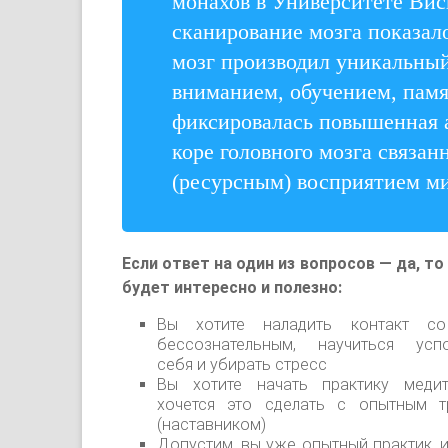
монахов в Университете Ви
сканирование мозга показало
мозг производил уникальный
вниманием, обучением, памя
фиксировалась повышенная 
коре головного мозга связа
(ресурсным) восприятием ми
Если ответ на один из вопросов — да, то
будет интересно и полезно:
Вы хотите наладить контакт с
бессознательным, научиться успо
себя и убирать стресс
Вы хотите начать практику медит
хочется это сделать с опытным т
(наставником)
Допустим, вы уже опытный практик, и