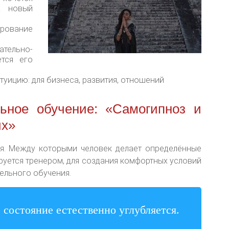
а новый
ование
ельно-
ется его
туицию: для бизнеса, развития, отношений
ьное обучение: «Самогипноз и
их»
ия. Между которыми человек делает определённые
ируется тренером, для создания комфортных условий
ельного обучения.
состояние естественно углубляется.