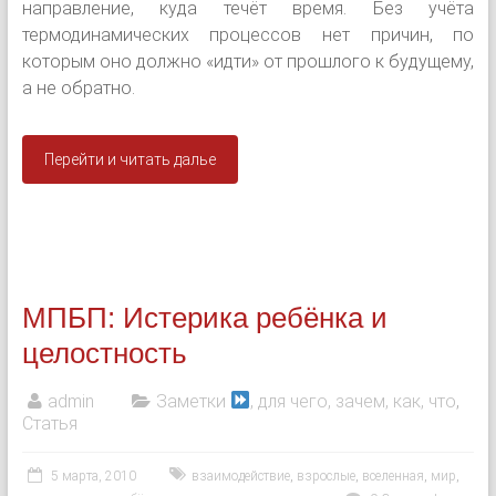
направление, куда течёт время. Без учёта
термодинамических процессов нет причин, по
которым оно должно «идти» от прошлого к будущему,
а не обратно.
Перейти и читать далье
МПБП: Истерика ребёнка и
целостность
admin
Заметки
, для чего, зачем, как, что
,
Статья
5 марта, 2010
взаимодействие
,
взрослые
,
вселенная
,
мир
,