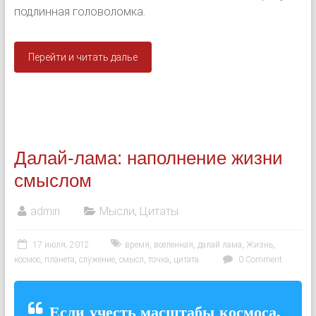
подлинная головоломка.
Перейти и читать далье
Далай-лама: наполнение жизни
смыслом
admin
Мысли
,
Цитаты
17 июля, 2012
время
,
вселенная
,
далай лама
,
Жизнь
,
космос
,
планета
,
служение
,
смысл
,
точка
,
цитата
0 Comment
Если учесть масштабы космоса,