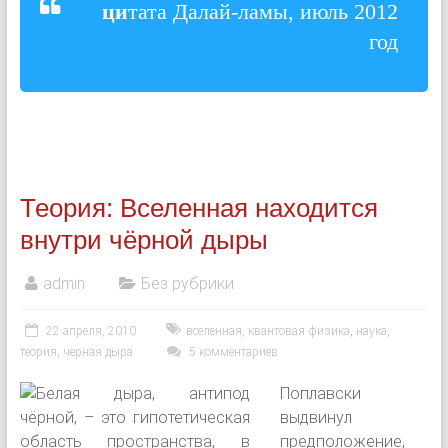
ци
тата Далай-ламы, июль 2012
год
Теория: Вселенная находится
внутри чёрной дыры
admin
Без рубрики
22 апреля, 2010
вселенная
,
квантовая физика
,
наука
,
теория
,
чёрная дыра
5 комментариев
Поплавски
выдвинул
предположение,