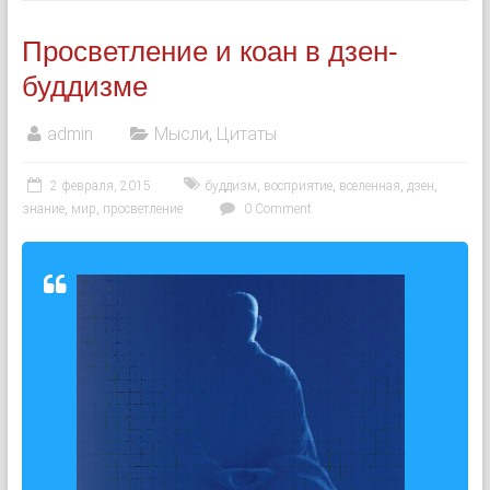
Просветление и коан в дзен-
буддизме
admin
Мысли
,
Цитаты
2 февраля, 2015
буддизм
,
восприятие
,
вселенная
,
дзен
,
знание
,
мир
,
просветление
0 Comment