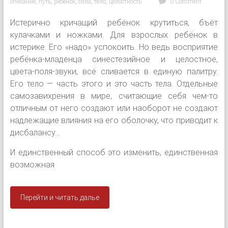
описание
,
путь
,
ребёнок
,
сила
,
тело
,
целостность
0 Comment
Истерично кричащий ребёнок крутиться, бъёт
кулачками и ножками. Для взрослых ребёнок в
истерике. Его «надо» успокоить. Но ведь восприятие
ребёнка-младенца синестезийное и целостное,
цвета-поля-звуки, всё сливается в единую палитру.
Его тело — часть этого и это часть тела. Отдельные
самозавихрения в мире, считающие себя чем-то
отличным от него создают или наоборот не создают
надлежащие влияния на его оболочку, что приводит к
дисбалансу...
И единственный способ это изменить, единственная
возможная
Перейти и читать далье