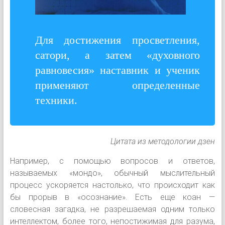
Для достижения просветления,
сатори, а затем «духовного
равновесия» наставник и ученик
применя­ют определенные
техники.
Цитата из методологии дзен
Например, с помощью во­просов и ответов,
называемых «мондо», обычный мыслительный
процесс ускоряется настолько, что про­исходит как
бы прорыв в «осознание». Есть еще коан —
словесная загадка, не разрешаемая одним только
интеллектом, более того, непостижимая для разума,