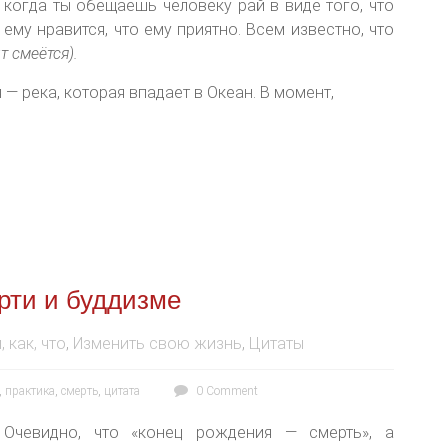
когда ты обещаешь человеку рай в виде того, что
ему нравится, что ему приятно. Всем известно, что
т смеётся).
 — река, которая впадает в Океан. В момент,
рти и буддизме
, как, что
,
Изменить свою жизнь
,
Цитаты
,
практика
,
смерть
,
цитата
0 Comment
Очевидно, что «конец рождения — смерть», а