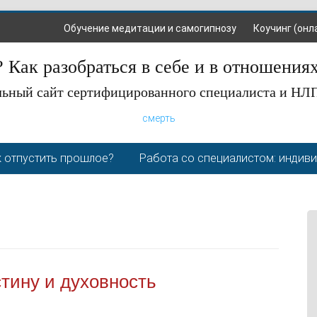
Обучение медитации и самогипнозу
Коучинг (онл
 Как разобраться в себе и в отношения
ьный сайт сертифицированного специалиста и НЛ
смерть
 отпустить прошлое?
Работа со специалистом: индив
стину и духовность