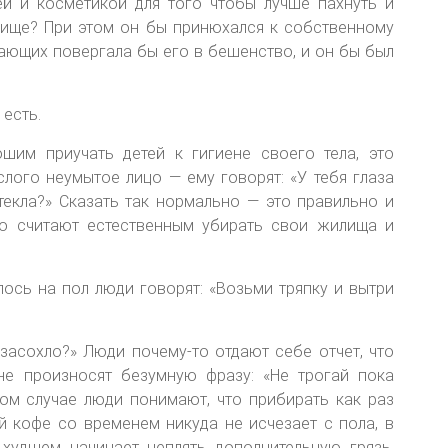
й и косметикой для того чтобы лучше пахнуть и
лище? При этом он бы принюхался к собственному
жающих повергала бы его в бешенство, и он бы был
 есть.
шим приучать детей к гигиене своего тела, это
слого неумытое лицо — ему говорят: «У тебя глаза
отекла?» Сказать так нормально — это правильно и
то считают естественным убирать свои жилища и
лось на пол люди говорят: «Возьми тряпку и вытри
засохло?» Люди почему-то отдают себе отчет, что
не произносят безумную фразу: «Не трогай пока
том случае люди понимают, что прибирать как раз
 кофе со временем никуда не исчезает с пола, в
 худшем начинает цеплять дополнительную грязь.