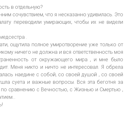
ость в отдельную?
нним сочувствием, что я несказанно удивилась. Это
алату переводили умирающих, чтобы их не видели
медсестра .
вати, ощутила полное умиротворение уже только от
 никому ничего не должна и вся ответственность моя
траненность от окружающего мира , и мне было
дит. Меня никто и ничто не интересовал. Я обрела
талась наедине с собой, со своей душой , со своей
ушла суета и важные вопросы. Вся эта беготня за
по сравнению с Вечностью, с Жизнью и Смертью ,
тием...
ь!