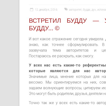
12 декабря, 2016
авторитет
,
будда
,
дух
,
истина
ВСТРЕТИЛ БУДДУ — 
БУДДУ... ©
И вот какое отражение сегодня увидела.
знаю, как точнее сформулировать. В
зазвучала тема авторитетов и цен
Постараюсь ее раскрыть, как смогу.
У всех нас есть какие-то референтны
которые являются для нас автор
Значимые лица, мнение которых для н
весомо. Мы ориентируемся на них, сов
задаем волнующие вопросы, цитируем их,
Это могут быть родители, друзья, деятели на
Точно так же у всех есть какие-то авто