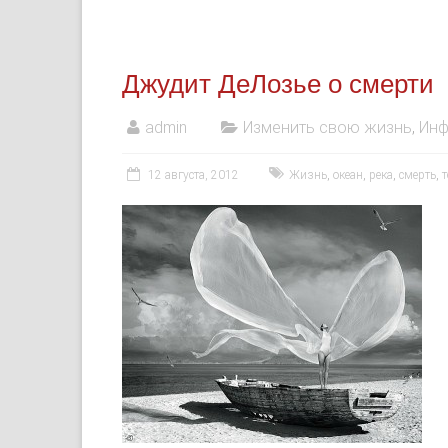
Джудит ДеЛозье о смерти
admin
Изменить свою жизнь
,
Инф
12 августа, 2012
Жизнь
,
океан
,
река
,
смерть
,
т