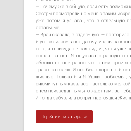
— Почему же в общую, если есть возможн
Сёстры посмотрели на меня с таким искре
уже потом я узнала , что в отдельную п
остальные.
— Врач сказала, в отдельную. — повторила 
Я успокоилась. а когда очутилась на кро
того, что никуда не надо идти , что я уже
сошла на нет. Я ощущала странную отс
абсолютно все равно, что в нём происхо
право на отдых. И это было хорошо. Я ос
жизнью. Только Я и Я. Ушли проблемы , 
сиюминутным казалась настолько мелкой 
с тем неизведанным ,что ждёт там , за небы
И тогда забурлила вокруг настоящая Жизн
Перейти и читать далье