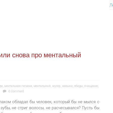
Л
 или снова про ментальный
ди
,
ментальная гигиена
,
ментальный
,
мусор
,
навыки
,
обиды
,
очищение
,
0 Comment
апахом обладал бы человек, который бы не мылся с
 зубы, не стриг волосы, не расчесывался? Пусть бы