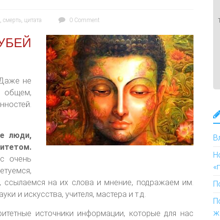
,
смерть
,
цитата
0 Comment
УБЕЙ
 Даже не
 общем,
ностей.
е люди,
В
итетом.
Н
ас очень
«
етуемся,
 ссылаемся на их слова и мнение, подражаем им.
П
уки и искусства, учителя, мастера и т.д.
П
ж
ритетные источники информации, которые для нас