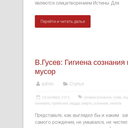
являются олицетворением Истины. Для
Перейти и читать далье
В.Гусев: Гигиена сознания
мусор
admin
Статья
26 октября, 2013
гигиена сознания
,
гусев
,
лю
понимать
,
претензии
,
сердце
,
смерть
,
сознание
,
чистота
Представьте, как выглядел бы и каким з
самого рождения, не умывался, не чистил