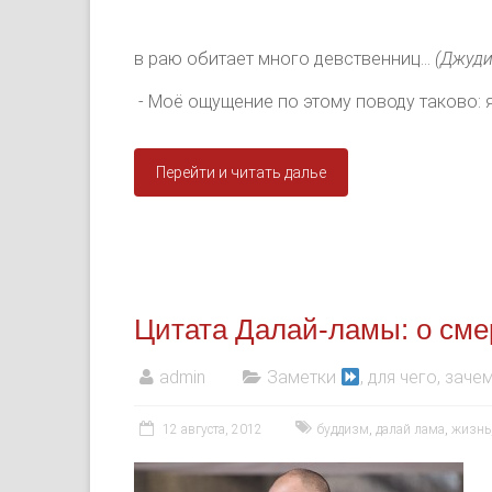
в раю обитает много девственниц…
(Джуди
- Моё ощущение по этому поводу таково: я
Перейти и читать далье
Цитата Далай-ламы: о сме
admin
Заметки
, для чего, зачем
12 августа, 2012
буддизм
,
далай лама
,
жизнь