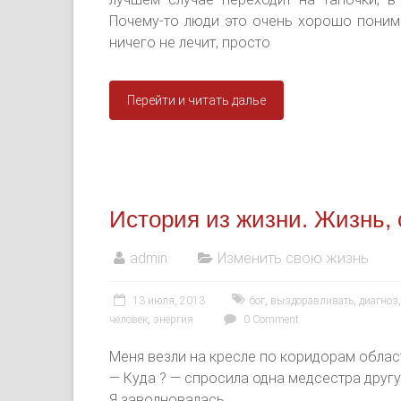
Почему-то люди это очень хорошо понима
ничего не лечит, просто
Перейти и читать далье
История из жизни. Жизнь, 
admin
Изменить свою жизнь
13 июля, 2013
бог
,
выздоравливать
,
диагноз
человек
,
энергия
0 Comment
Меня везли на кресле по коридорам облас
— Куда ? — спросила одна медсестра другу
Я заволновалась.