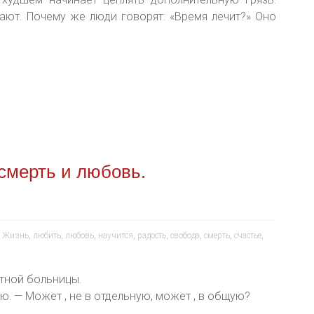
ют. Почему же люди говорят: «Время лечит?» Оно
смерть и любовь.
,
Жизнь
,
любить
,
любовь
,
научится
,
радость
,
свобода
,
смерть
,
счастье
,
тной больницы.
ю. — Может , не в отдельную, может , в общую?