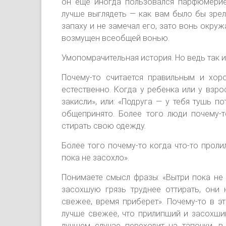
он еще иногда пользовался парфюмерие
лучше выглядеть — как вам было бы зре
запаху и не замечал его, зато вонь окру
возмущен всеобщей вонью.
Умопомрачительная история. Но ведь так и
Почему-то считается правильным и хоро
естественно. Когда у ребенка или у взро
закисли», или: «Подруга — у тебя тушь п
общепринято. Более того люди почему-
стирать свою одежду.
Более того почему-то когда что-то проли
пока не засохло».
Понимаете смысл фразы: «Вытри пока не 
засохшую грязь труднее оттирать, они 
свежее, время приберет». Почему-то в э
лучше свежее, что прилипший и засохший
лучшем случае переходит на тапочки, в