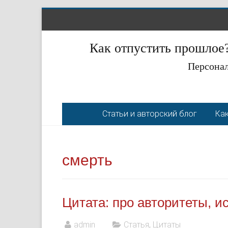
Как отпустить прошлое?
Персонал
Статьи и авторский блог
Как
смерть
Цитата: про авторитеты, и
admin
Статья
,
Цитаты