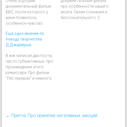
Очень хороший
документальный фильм
документальный фильм
про особенности нашего
BBC, после которого у
мозга. Связи сознания и
меня появилось
бессознательного. С
особенное чувство
ясными и понятными
гордости за
иллюстрациями-
Ещё одно мнение по
человечество. Фильм
историями. Интуиция и
поводу творчества
очень прикольно и
откуда она возникает...
Д.Джармуша
интересно сделан,
советую всем
В жж написал два поста,
посмотреть. Одни
чисто субъективных, про
раскрытые темы только
произведения этого
чего стоят! Краткое
режиссёра: Про фильм
содержание:
"Пёс призрак" и немного
Соперничество и второе
про "Мертвец" (с учётом
дыхание Физиология
комментариев). Про
Невербалика Корни из
фильм "Пределы
детства Механизм
контроля".
поражения в теле
Внешняя оценка и
репутация Питание…
←
Притча: Про принятие негативных эмоций