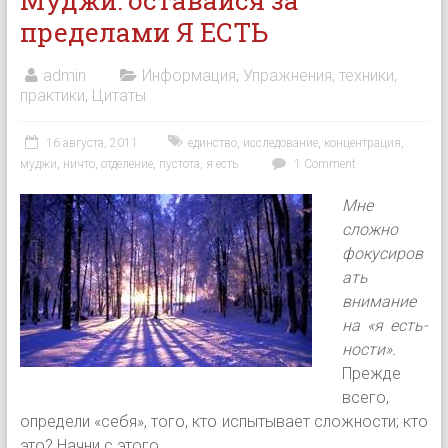
Муджи: оставайся за
пределами Я ЕСТЬ
admin
Информация
,
Упражнения, техники,
практики
,
Цитаты
16 августа, 2011
единство
,
исследование
,
концентрация
,
муджи
,
ничто
,
отделение
,
пустота
,
я есть
1 Comment
Мне
сложно
фокусиров
ать
внимание
на «я есть-
ности».
Прежде
всего,
определи «себя», того, кто испытывает сложности; кто
это? Начни с этого.