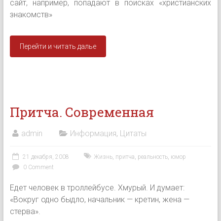
сайт, например, попадают в поисках «христианских
знакомств»
Перейти и читать далье
Притча. Современная
admin
Информация
,
Цитаты
21 декабря, 2008
Жизнь
,
притча
,
реальность
,
юмор
0 Comment
Едет человек в троллейбусе. Хмурый. И думает:
«Вокруг одно быдло, начальник — кретин, жена —
стерва».