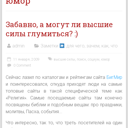
юмор
Забавно, а могут ли высшие
силы глумиться? :)
admin
Заметки
, для чего, зачем, как, что
11 января, 2009
высшие силы
,
поиск
,
социум
,
юмор
0 Comment
Сейчас лазил по каталогам и рейтингам сайта
БигМир
и поинтересовался, откуда приходят люди на самые
топовые сайты в такой специфической теме как
«Религия». Самые посещаемые сайты там конечно
посвящены библии и подобным вещам: про праздники,
молитвы, Пасха, события...
Что интересно, так то, что треть посетителей на один