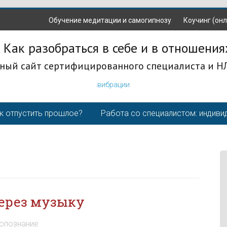
Обучение медитации и самогипнозу
Коучинг (онл
 Как разобраться в себе и в отношения
ный сайт сертифицированного специалиста и Н
вибрации
к отпустить прошлое?
Работа со специалистом: индиви
через музыку
опознание