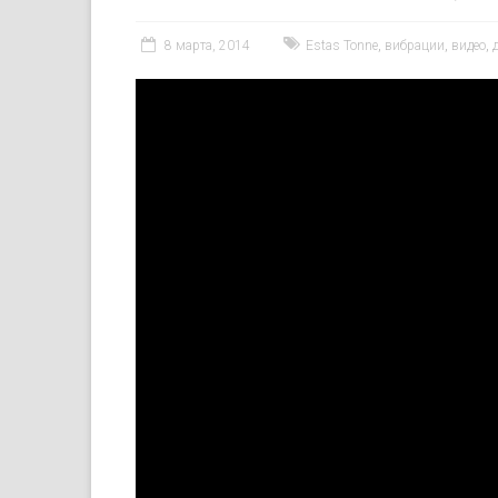
8 марта, 2014
Estas Tonne
,
вибрации
,
видео
,