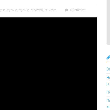
душа
,
музыка
,
музыкант
,
состояние
,
через
0 Comment
В
Н
в
П
П
ж