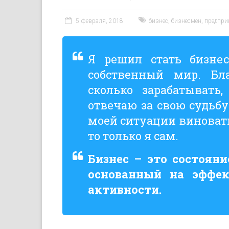
5 февраля, 2018
бизнес
,
бизнесмен
,
предпри
Я решил стать бизнес
собственный мир. Бл
сколько зарабатывать
отвечаю за свою судьбу
моей ситуации виноваты
то только я сам.
Бизнес – это состояни
основанный на эффек
активности.