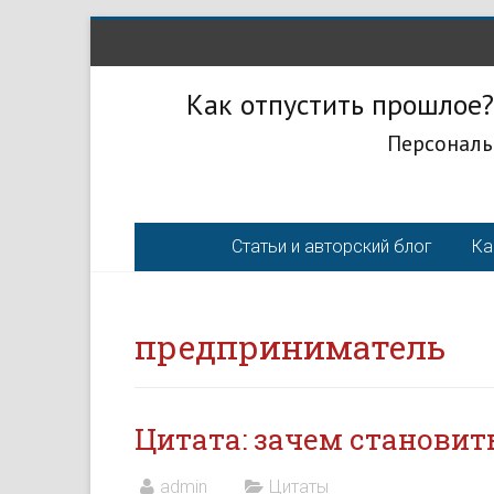
Как отпустить прошлое?
Персональ
Статьи и авторский блог
Ка
предприниматель
Цитата: зачем станови
admin
Цитаты