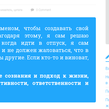
ниматель
,
цитата
0 Comment
меном, чтобы создавать свой
агодаря этому, я сам решаю
, когда идти в отпуск, я сам
 и не должен жаловаться, что в
 другие. Если кто-то и виноват,
В
е сознания и подход к жизни,
Н
тивности, ответственности и
в
П
П
ж