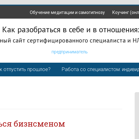
Обучение медитации и самогипнозу
Коучинг (онл
 Как разобраться в себе и в отношения
ный сайт сертифицированного специалиста и Н
предприниматель
к отпустить прошлое?
Работа со специалистом: индиви
ться бизнсменом