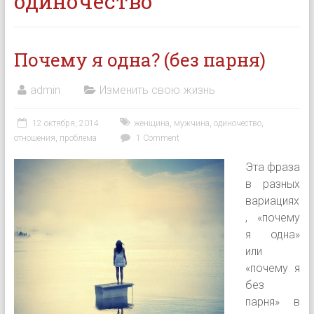
одиночество
Почему я одна? (без парня)
admin
Изменить свою жизнь
12 октября, 2014
женщина
,
мужчина
,
одиночество
,
отношения
,
проблема
1 Comment
Эта фраза
в разных
вариациях
, «почему
я одна»
или
«почему я
без
парня» в