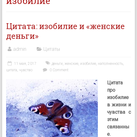
изобилие
Цитата: изобилие и «женские
деньги»
admin
Цитаты
11 мая, 2017
деньги
,
женские
,
изобилие
,
наполненность
,
цитата
,
чувство
0 Comment
Цитата
про
изобилие
в жизни и
чувства с
этим
связанны
е.