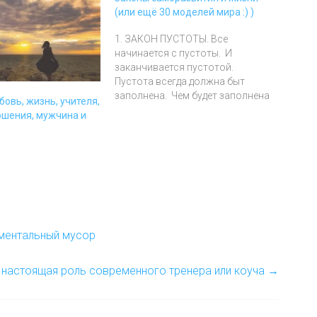
(или ещё 30 моделей мира :) )
1. ЗАКОН ПУСТОТЫ. Все
начинается с пустоты. И
заканчивается пустотой.
Пустота всегда должна быт
заполнена. Чем будет заполнена
бовь, жизнь, учителя,
пустота, в моменты нашего
ошения, мужчина и
присутствия в этом мире, решаем
только мы сами. 2. ЗАКОН
ШЛАГБАУМА. Возможности не
даются впрок. Должно быть
принято решение пересечь
шлагбаум как условное
препятствие. Возможности
даются после внутреннего…
 ментальный мусор
: настоящая роль современного тренера или коуча
→