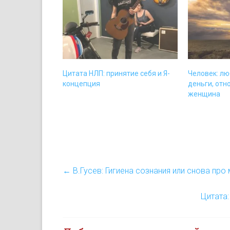
Цитата НЛП: принятие себя и Я-
Человек: лю
концепция
деньги, отн
женщина
←
В.Гусев: Гигиена сознания или снова про
Цитата