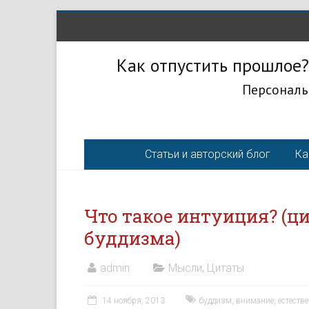
Как отпустить прошлое?
Персональ
Статьи и авторский блог
Ка
Что такое интуиция? (ци
буддизма)
admin
Мысли
,
Цитаты
14 ноября, 2013
буддизм
,
внимание
,
естеств