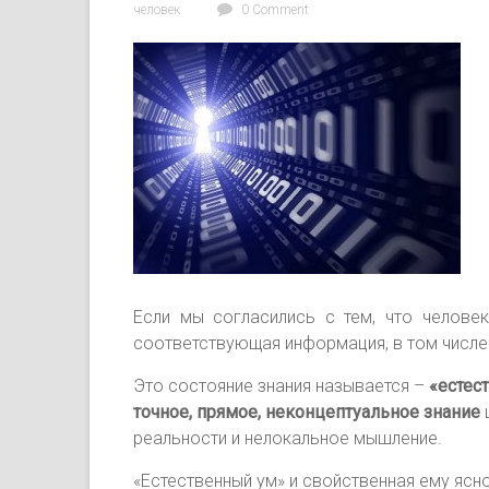
человек
0 Comment
Если мы
согласились с тем, что челове
соответствующая информация, в том числ
Это состояние знания называется –
«естес
точное, прямое, неконцептуальное знание
реальности и нелокальное мышление.
«Естественный ум» и свойственная ему ясн