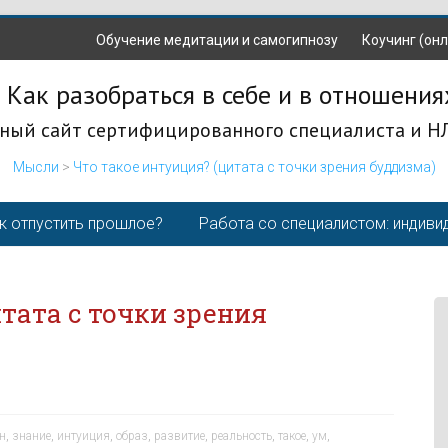
Обучение медитации и самогипнозу
Коучинг (онл
 Как разобраться в себе и в отношения
ный сайт сертифицированного специалиста и Н
Мысли
>
Что такое интуиция? (цитата с точки зрения буддизма)
к отпустить прошлое?
Работа со специалистом: индиви
тата с точки зрения
ен
,
знание
,
интуиция
,
образ
,
развитие
,
реальность
,
такое
,
ум
,