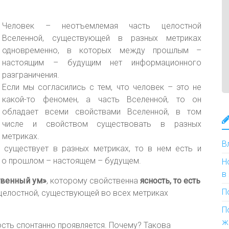
Человек – неотъемлемая часть целостной
Вселенной, существующей в разных метриках
одновременно, в которых между прошлым –
настоящим – будущим нет информационного
разграничения.
Если мы согласились с тем, что человек – это не
какой-то феномен, а часть Вселенной, то он
обладает всеми свойствами Вселенной, в том
числе и свойством существовать в разных
метриках.
В
к существует в разных метриках, то в нем есть и
е о прошлом – настоящем – будущем.
Н
в
твенный ум»
, которому свойственна
ясность, то есть
П
целостной, существующей во всех метриках
П
ж
ость спонтанно проявляется. Почему? Такова