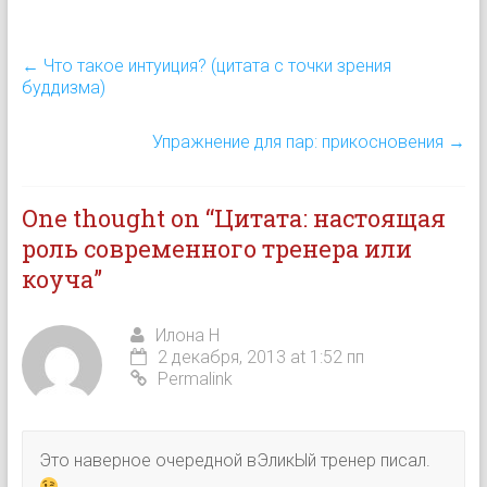
развлечений. Ведь люди,
которые…
←
Что такое интуиция? (цитата с точки зрения
буддизма)
Упражнение для пар: прикосновения
→
One thought on “
Цитата: настоящая
роль современного тренера или
коуча
”
Илона Н
2 декабря, 2013 at 1:52 пп
Permalink
Это наверное очередной вЭликЫй тренер писал.