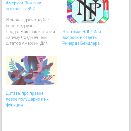
Америки. Заметки
психолога. № 2.
И снова здравствуйте
дорогие друзья.
Что такое НЛП? Или
Продолжаю наши статьи
вопросы и ответы
на тему Соединённых
Ричарда Бендлера.
Штатов Америки. Для
глаза специалиста по
психотехнологиям эта
страна представляет
массу интересного
поэтому ещё кое-чем я
хочу поделиться. Страна,
где было придумано
большинство
Цитата: про правое,
направлений
левое полушарие и их
современной
функции
психологии, приборов,
развлекательных шоу и
просто идей. Так
называемый мир