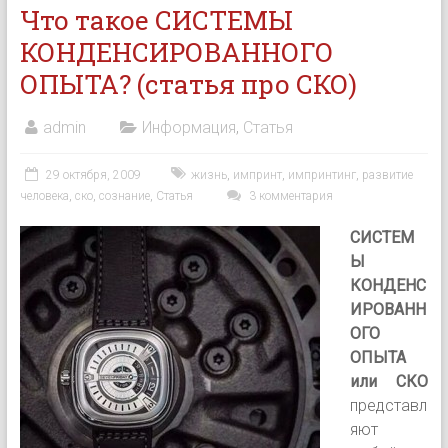
Что такое СИСТЕМЫ
КОНДЕНСИРОВАННОГО
ОПЫТА? (статья про СКО)
admin
Информация
,
Статья
29 октября, 2009
жизнь
,
импринт
,
импринтинг
,
развитие
человека
,
ско
,
сознание
,
Статья
3 комментария
СИСТЕМ
Ы
КОНДЕНС
ИРОВАНН
ОГО
ОПЫТА
или СКО
представл
яют