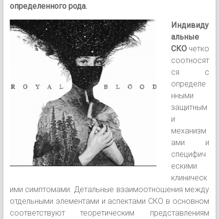
определенного рода.
Индивиду
альные
СКО
четко
соотносят
ся с
определе
нными
защитным
и
механизм
ами и
специфич
ескими
клиническ
ими симптомами. Детальные взаимоотношения между
отдельными элементами и аспектами СКО в основном
соответствуют теоретическим представлениям