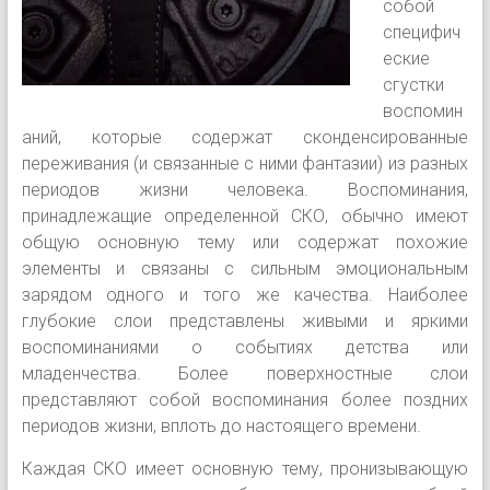
собой
специфич
еские
сгустки
воспомин
аний, которые содержат сконденсированные
переживания (и связанные с ними фантазии) из разных
периодов жизни человека. Воспоминания,
принадлежащие определенной СКО, обычно имеют
общую основную тему или содержат похожие
элементы и связаны с сильным эмоциональным
зарядом одного и того же качества. Наиболее
глубокие слои представлены живыми и яркими
воспоминаниями о событиях детства или
младенчества. Более поверхностные слои
представляют собой воспоминания более поздних
периодов жизни, вплоть до настоящего времени.
Каждая СКО имеет основную тему, пронизывающую