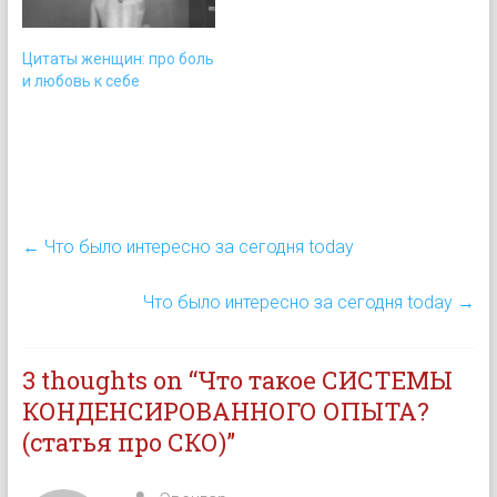
жизни человека,
объединенных с сильным
Цитаты женщин: про боль
эмоциональным зарядом
и любовь к себе
одного и того же
качества, интенсивных
телесных ощущений
одного и того же типа. В
статье «Психика и
Космос» С.Гроф…
←
Что было интересно за сегодня today
Что было интересно за сегодня today
→
3 thoughts on “
Что такое СИСТЕМЫ
КОНДЕНСИРОВАННОГО ОПЫТА?
(статья про СКО)
”