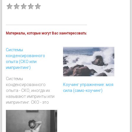
Материалы, которые могут Вас заинтересовать:
Системы
конденсированного
опыта (СКО или
импринтинг)
Системы
Коучинг упражнение: моя
конденсированного
сила (само-коучинг)
опыта - СКО, иногда их
называют импринты или
импринтинг. СКО - это
динамическое сочетание
воспоминаний с
сопутствующими им
фантазиями, из
различных периодов