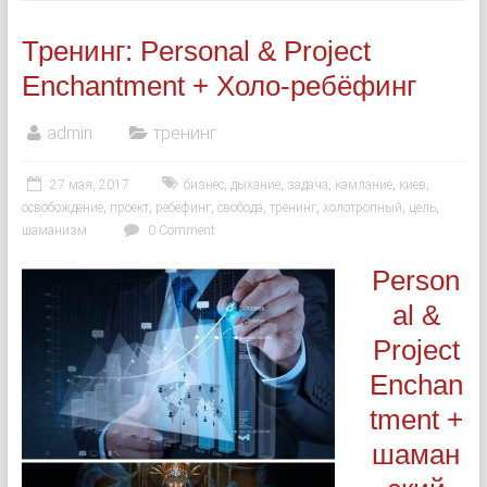
Тренинг: Personal & Project
Enchantment + Холо-ребёфинг
admin
тренинг
27 мая, 2017
бизнес
,
дыхание
,
задача
,
камлание
,
киев
,
освобождение
,
проект
,
ребёфинг
,
свобода
,
тренинг
,
холотропный
,
цель
,
шаманизм
0 Comment
Person
al &
Project
Enchan
tment +
шаман