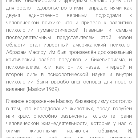
школы: бихевиоризм и фрейдизм. Однако день ото
дня росло недовольство этими направлениями как
двумя единственно верными подходами к
человеческой психике, что и привело к развитию
психологии гуманистической. Главным и самым
последовательным представителем этой новой
области стал известный американский психолог
Абрахам Маслоу. Им был произведён доскональный
критический разбор пределов и бихевиоризма, и
психоанализа, или, как он их назвал, «первой и
второй сил» в психологической науке и внутри
психологии были выработаны основы для нового
видения (Maslow 1969).
Главное возражение Маслоу бихевиоризму состояло
в том, что исследование животных, вроде голубей
или крыс, способно разъяснять только те грани
человеческой жизнедеятельности, которые у нас с
этими животными являются общими. И,