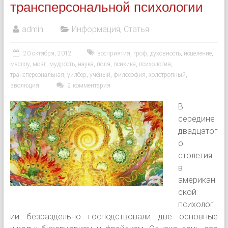
трансперсональной психологии
admin
Информация
,
Статья
20 октября, 2012
восприятия
,
гроф
,
духовность
,
исцеление
,
маслоу
,
мозг
,
мудрость
,
наука
,
поля
,
психика
,
психология
,
трансперсональная
,
уилбер
,
учёный
,
философия
,
холотропный
,
эволюция
2 комментария
В
середине
двадцатог
о
столетия
в
американ
ской
психолог
ии безраздельно господствовали две основные