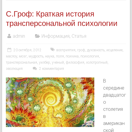
С.Гроф: Краткая история
трансперсональной психологии
admin
Информация
,
Статья
20 октября, 2012
восприятия
,
гроф
,
духовность
,
исцеление
,
маслоу
,
мозг
,
мудрость
,
наука
,
поля
,
психика
,
психология
,
трансперсональная
,
уилбер
,
учёный
,
философия
,
холотропный
,
эволюция
2 комментария
В
середине
двадцатог
о
столетия
в
американ
ской