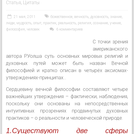
Статья
,
Цитаты
21 мая, 2011
божественное
,
вечность
,
духовность
,
знание
,
люди
,
мудрость
,
опыт
,
практик
,
реальность
,
религия
,
сознание
,
учение
,
философия
,
человек
6 комментариев
С точки зрения
американского
автора Р.Уолша суть основных мировых религий и
духовных путей может быть назван Вечной
философией и кратко описан в четырёх аксиомах-
утверждениях-принципах...
Сердцевину вечной философии составляют четыре
важнейших утверждения – фактически, наблюдения,
поскольку они основаны на непосредственных
интуитивных прозрениях продвинутых духовных
практиков – о реальности и человеческой природе.
1.
Существуют две сферы