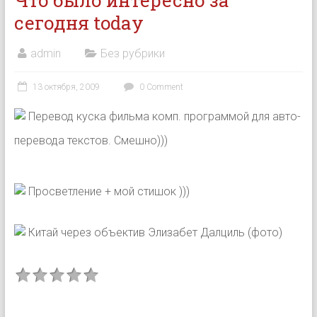
Что было интересно за
сегодня today
admin
Без рубрики
13 октября, 2009
0 Comment
Перевод куска фильма комп. программой для авто-
перевода текстов. Смешно)))
Просветление + мой стишок )))
Китай через объектив Элизабет Далциль (фото)