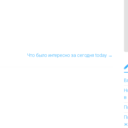
Что было интересно за сегодня today
→
В
Н
в
П
П
ж