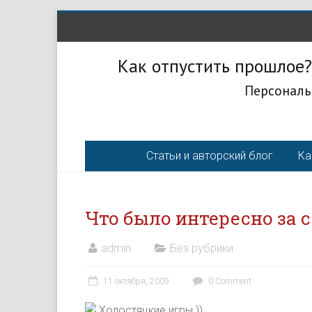
Как отпустить прошлое?
Персональ
Статьи и авторский блог
Ка
Что было интересно за с
admin
Без рубрики
11 октября, 2009
0 Comment
Холостяцкие игры ))