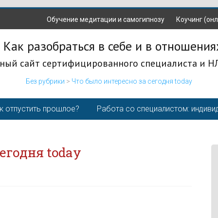
Обучение медитации и самогипнозу
Коучинг (онл
 Как разобраться в себе и в отношения
ный сайт сертифицированного специалиста и Н
Без рубрики
>
Что было интересно за сегодня today
к отпустить прошлое?
Работа со специалистом: индиви
егодня today