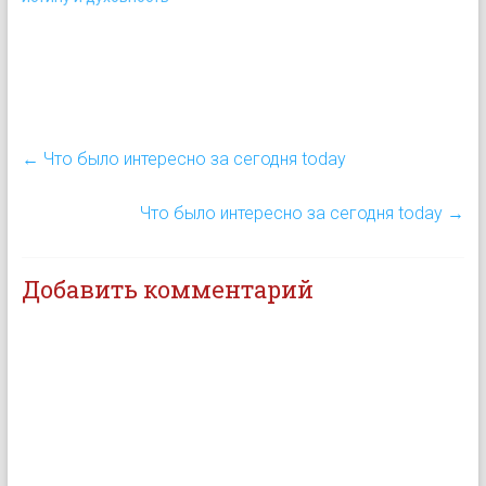
комментирует свою
мотивацию
занимательными целями:
Цель челенджа -
конкретный вынос эго,
расширение
социального…
←
Что было интересно за сегодня today
Что было интересно за сегодня today
→
Добавить комментарий