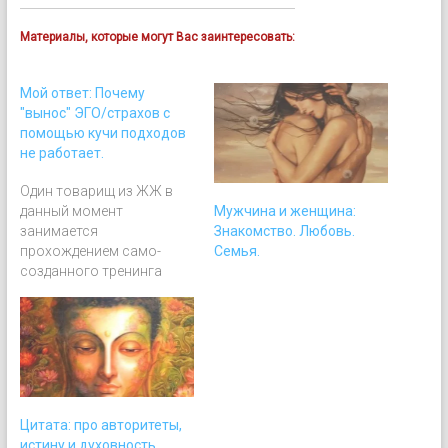
Материалы, которые могут Вас заинтересовать:
Мой ответ: Почему
"вынос" ЭГО/страхов с
помощью кучи подходов
не работает.
Один товарищ из ЖЖ в
Мужчина и женщина:
данный момент
Знакомство. Любовь.
занимается
Семья.
прохождением само-
созданного тренинга
(челленджа, вызова) по
пикапу/социальному
общению. Суть: делать
много новых социальных
контактов, подходов и
т.п. за короткий срок, что
бы не бояться это делать
Цитата: про авторитеты,
в будущем. И
истину и духовность