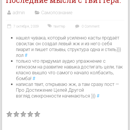
Последние мысли с твиттера.
admin
Самопознание
7 октября, 2009
твиттер
0 Comment
нашел чувака, который усиленно касты продаёт
свои,так он создал левый жж и из него себя
пиарит и пишет отзывы, структура одна и стиль)))
лол
#
только что придумал аудио упражнение с
гипнозом на развитие навыка достигать цели, так
класно вышло что самого начало колбасить,
бомба!
#
написал твит, открываю жж, а там сразу пост —
Про Достижение Целей.Другой
взгляд.синхронности начинаються )))
#